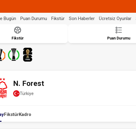
de Bugün
Puan Durumu
Fikstür
Son Haberler
Ücretsiz Oyunlar
Fikstür
Puan Durumu
N. Forest
Türkiye
ay
Fikstür
Kadro