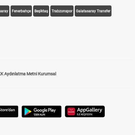
saray
Fenerbahçe
Beşiktaş
Trabzonspor
Galatasaray Transfer
K Aydınlatma Metni Kurumsal