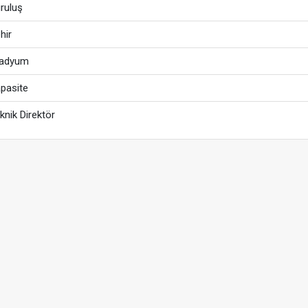
ruluş
hir
tadyum
pasite
knik Direktör