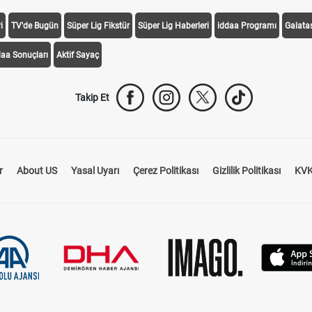
i
TV'de Bugün
Süper Lig Fikstür
Süper Lig Haberleri
iddaa Programı
Galata
daa Sonuçları
Aktif Sayaç
Takip Et
r
About US
Yasal Uyarı
Çerez Politikası
Gizlilik Politikası
KVK