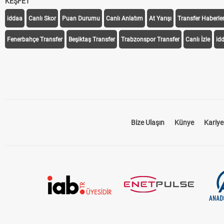
KEŞFET
iddaa
Canlı Skor
Puan Durumu
Canlı Anlatım
At Yarışı
Transfer Haberler
Fenerbahçe Transfer
Beşiktaş Transfer
Trabzonspor Transfer
Canlı İzle
id
Bize Ulaşın
Künye
Kariye