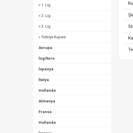
Ku
» 1. Lig
Şe
» 2. Lig
S
» 3. Lig
» Türkiye Kupası
Ka
Avrupa
Te
İngiltere
İspanya
İtalya
Hollanda
Almanya
Fransa
Hollanda