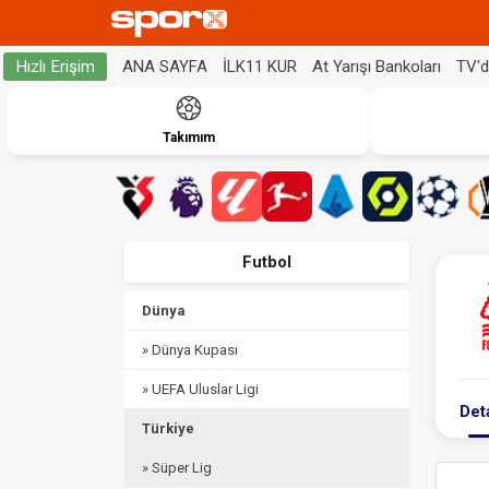
ANA SAYFA
İLK11 KUR
At Yarışı Bankoları
TV'
Hızlı Erişim
Takımım
Futbol
Dünya
» Dünya Kupası
» UEFA Uluslar Ligi
Det
Türkiye
» Süper Lig