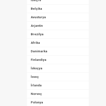
İsviçre
Belçika
Avusturya
Arjantin
Brezilya
Afrika
Danimarka
Finlandiya
İskoçya
İsveç
İrlanda
Norveç
Polonya