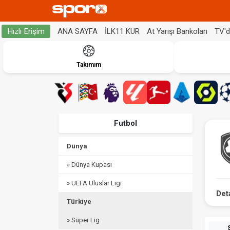
ANA SAYFA
İLK11 KUR
At Yarışı Bankoları
TV'
Hızlı Erişim
Takımım
Futbol
Dünya
» Dünya Kupası
» UEFA Uluslar Ligi
Det
Türkiye
» Süper Lig