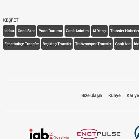
KEŞFET
iddaa
Canlı Skor
Puan Durumu
Canlı Anlatım
At Yarışı
Transfer Haberler
Fenerbahçe Transfer
Beşiktaş Transfer
Trabzonspor Transfer
Canlı İzle
id
Bize Ulaşın
Künye
Kariye