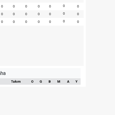
0
0
0
0
0
0
0
0
0
0
0
0
0
0
0
0
0
0
0
0
0
aha
Takım
O
G
B
M
A
Y