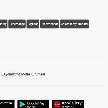
saray
Fenerbahçe
Beşiktaş
Trabzonspor
Galatasaray Transfer
K Aydınlatma Metni Kurumsal