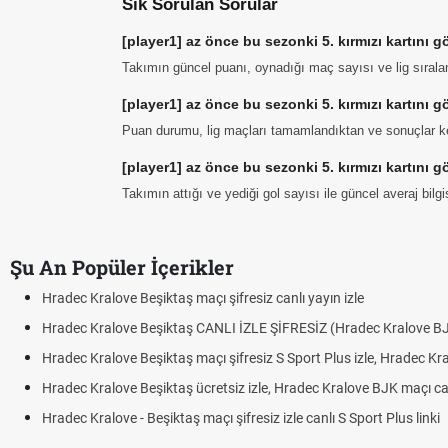
Sık Sorulan Sorular
[player1] az önce bu sezonki 5. kırmızı kartını 
Takımın güncel puanı, oynadığı maç sayısı ve lig sıral
[player1] az önce bu sezonki 5. kırmızı kartın
Puan durumu, lig maçları tamamlandıktan ve sonuçlar ke
[player1] az önce bu sezonki 5. kırmızı kartını g
Takımın attığı ve yediği gol sayısı ile güncel averaj bil
Şu An Popüler İçerikler
Hradec Kralove Beşiktaş maçı şifresiz canlı yayın izle
Hradec Kralove Beşiktaş CANLI İZLE ŞİFRESİZ (Hradec Kralove B
Hradec Kralove Beşiktaş maçı şifresiz S Sport Plus izle, Hradec Kr
Hradec Kralove Beşiktaş ücretsiz izle, Hradec Kralove BJK maçı canl
Hradec Kralove - Beşiktaş maçı şifresiz izle canlı S Sport Plus linki