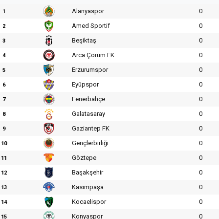
Alanyaspor
0
1
Amed Sportif
0
2
Beşiktaş
0
3
Arca Çorum FK
0
4
Erzurumspor
0
5
Eyüpspor
0
6
Fenerbahçe
0
7
Galatasaray
0
8
Gaziantep FK
0
9
Gençlerbirliği
0
10
Göztepe
0
11
Başakşehir
0
12
Kasımpaşa
0
13
Kocaelispor
0
14
Konyaspor
0
15