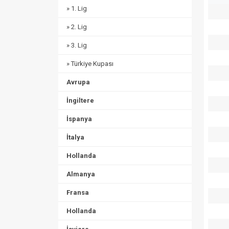
» 1. Lig
» 2. Lig
» 3. Lig
» Türkiye Kupası
Avrupa
İngiltere
İspanya
İtalya
Hollanda
Almanya
Fransa
Hollanda