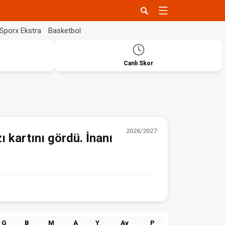
Sporx Ekstra
Basketbol
Canlı Skor
2026/2027
ı kartını gördü. İnanı
G
B
M
A
Y
Av
P