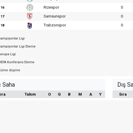
Rizespor
0
16
Samsunspor
0
17
Trabzonspor
0
18
ampiyonlar Ligi
ampiyonlar Ligi Eleme
vrupa Ligi
EFA Konferans Eleme
üme düşme
ç Saha
Dış S
ıra
Takım
O
G
B
M
A
Y
Sıra