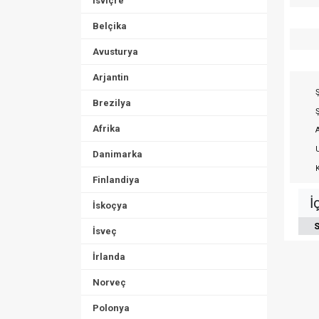
İsviçre
Belçika
Avusturya
Arjantin
Ş
Brezilya
Ş
Afrika
A
U
Danimarka
K
Finlandiya
İ
İskoçya
S
İsveç
İrlanda
Norveç
Polonya