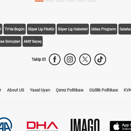
i
TV'de Bugün
Süper Lig Fikstür
Süper Lig Haberleri
iddaa Programı
Galata
daa Sonuçları
Aktif Sayaç
Takip Et
r
About US
Yasal Uyarı
Çerez Politikası
Gizlilik Politikası
KVK