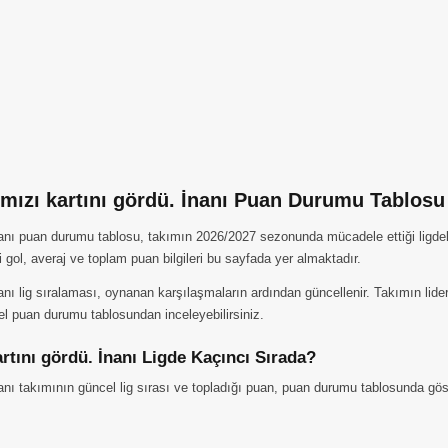
ırmızı kartını gördü. İnanı Puan Durumu Tablos
İnanı puan durumu tablosu, takımın 2026/2027 sezonunda mücadele ettiği ligde
ği gol, averaj ve toplam puan bilgileri bu sayfada yer almaktadır.
anı lig sıralaması, oynanan karşılaşmaların ardından güncellenir. Takımın lide
el puan durumu tablosundan inceleyebilirsiniz.
artını gördü. İnanı Ligde Kaçıncı Sırada?
nanı takımının güncel lig sırası ve topladığı puan, puan durumu tablosunda gös