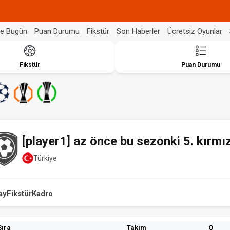
de Bugün
Puan Durumu
Fikstür
Son Haberler
Ücretsiz Oyunlar
Fikstür
Puan Durumu
[player1] az önce bu sezonki 5. kırmız
Türkiye
ay
Fikstür
Kadro
Sıra
Takım
O