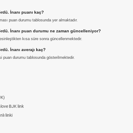
gördü. İnanı puanı kaç?
aması puan durumu tablosunda yer almaktadır.
ı gördü. İnanı puan durumu ne zaman güncelleniyor?
sinleştikten kısa süre sonra güncellenmektedir.
ördü. İnanı averajı kaç?
gisi puan durumu tablosunda gösterilmektedir.
JK)
alove BJK link
ı linki