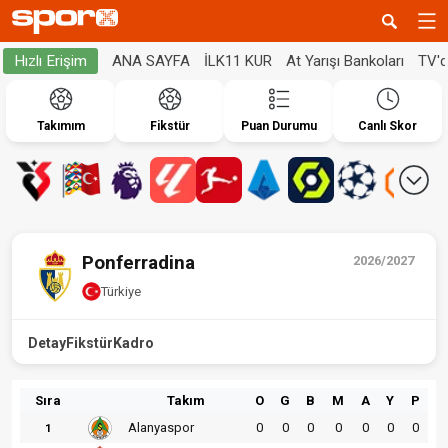
ANA SAYFA
İLK11 KUR
At Yarışı Bankoları
TV'
Hızlı Erişim
Takımım
Fikstür
Puan Durumu
Canlı Skor
Ponferradina
2026/2027
Türkiye
Detay
Fikstür
Kadro
Sıra
Takım
O
G
B
M
A
Y
P
Alanyaspor
0
0
0
0
0
0
0
1