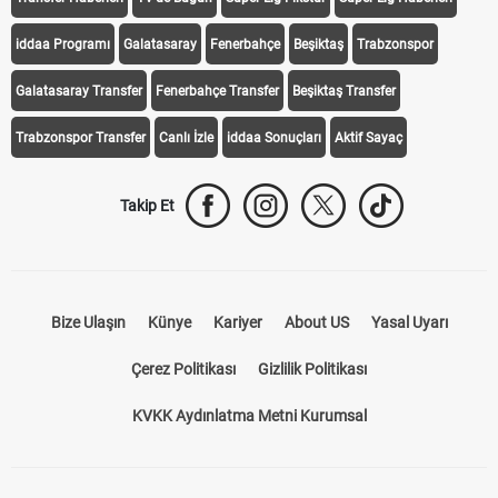
iddaa Programı
Galatasaray
Fenerbahçe
Beşiktaş
Trabzonspor
Galatasaray Transfer
Fenerbahçe Transfer
Beşiktaş Transfer
Trabzonspor Transfer
Canlı İzle
iddaa Sonuçları
Aktif Sayaç
Takip Et
Bize Ulaşın
Künye
Kariyer
About US
Yasal Uyarı
Çerez Politikası
Gizlilik Politikası
KVKK Aydınlatma Metni Kurumsal