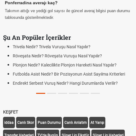
Ponferradina averajı kaç?
Takımın attığı ve yediği gol sayısı ile güncel averaj bilgisi puan durumu
tablosunda gösterilmektedir.
Şu An Popüler İçerikler
Trivela Nedir? Trivela Vuruşu Nasıl Yapılır?
Röveşata Nedir? Röveşata Vuruşu Nasıl Yapılır?
Plonjon Nedir? Kalecilikte Plonjon Hareketi Nasıl Yapılır?
Futbolda Asist Nedir? Bir Pozisyonun Asist Sayılma Kriterleri
Endirekt Serbest Vuruş Nedir? Hangi Durumlarda Verilir?
KEŞFET
iddaa
Canlı Skor
Puan Durumu
Canlı Anlatım
At Yarışı
Transfer Haberleri
TV'de Bugün
Süper Lig Fikstür
Süper Lig Haberleri