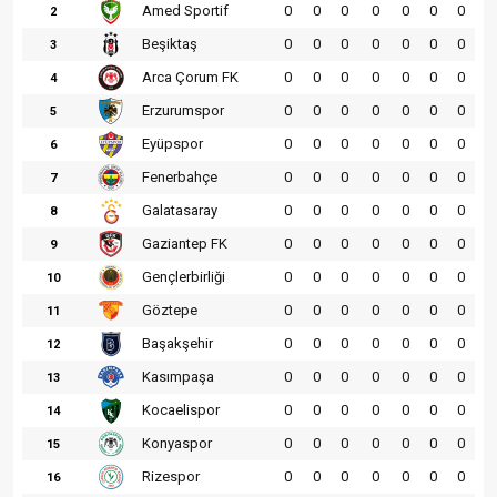
Amed Sportif
0
0
0
0
0
0
0
2
Beşiktaş
0
0
0
0
0
0
0
3
Arca Çorum FK
0
0
0
0
0
0
0
4
Erzurumspor
0
0
0
0
0
0
0
5
Eyüpspor
0
0
0
0
0
0
0
6
Fenerbahçe
0
0
0
0
0
0
0
7
Galatasaray
0
0
0
0
0
0
0
8
Gaziantep FK
0
0
0
0
0
0
0
9
Gençlerbirliği
0
0
0
0
0
0
0
10
Göztepe
0
0
0
0
0
0
0
11
Başakşehir
0
0
0
0
0
0
0
12
Kasımpaşa
0
0
0
0
0
0
0
13
Kocaelispor
0
0
0
0
0
0
0
14
Konyaspor
0
0
0
0
0
0
0
15
Rizespor
0
0
0
0
0
0
0
16