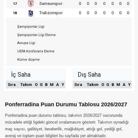
Samsunspor
0
0
0
0
0
0
0
17
Trabzonspor
0
0
0
0
0
0
0
18
Şampiyonlar Ligi
Şampiyonlar Ligi Eleme
Avrupa Ligi
UEFA Konferans Eleme
Küme düşme
İç Saha
Dış Saha
Sıra
Takım
O
G
B
M
A
Y
Sıra
Takım
O
G
B
M
A
Y
Ponferradina Puan Durumu Tablosu 2026/2027
Ponferradina puan durumu tablosu, takımın 2026/2027 sezonunda
mücadele ettiği ligdeki güncel sıralamasını gösterir. Takımın oynadığı
maç sayısı, galibiyet, beraberlik, mağlubiyet, attığı gol, yediği gol,
averaj ve toplam puan bilgileri bu sayfada yer almaktadır.