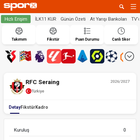
İLK11 KUR
Günün Özeti
At Yarışı Bankoları
TV'
Hızlı Erişim
Takımım
Fikstür
Puan Durumu
Canlı Skor
RFC Seraing
2026/2027
Türkiye
Detay
Fikstür
Kadro
Kuruluş
0