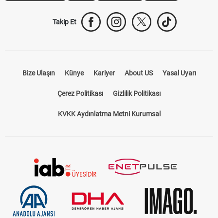
Takip Et
Bize Ulaşın
Künye
Kariyer
About US
Yasal Uyarı
Çerez Politikası
Gizlilik Politikası
KVKK Aydınlatma Metni Kurumsal