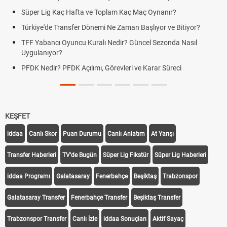
Süper Lig Kaç Hafta ve Toplam Kaç Maç Oynanır?
Türkiye'de Transfer Dönemi Ne Zaman Başlıyor ve Bitiyor?
TFF Yabancı Oyuncu Kuralı Nedir? Güncel Sezonda Nasıl
Uygulanıyor?
PFDK Nedir? PFDK Açılımı, Görevleri ve Karar Süreci
KEŞFET
iddaa
Canlı Skor
Puan Durumu
Canlı Anlatım
At Yarışı
Transfer Haberleri
TV'de Bugün
Süper Lig Fikstür
Süper Lig Haberleri
iddaa Programı
Galatasaray
Fenerbahçe
Beşiktaş
Trabzonspor
Galatasaray Transfer
Fenerbahçe Transfer
Beşiktaş Transfer
Trabzonspor Transfer
Canlı İzle
iddaa Sonuçları
Aktif Sayaç