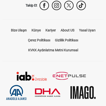
Takip Et
Bize Ulaşın
Künye
Kariyer
About US
Yasal Uyarı
Çerez Politikası
Gizlilik Politikası
KVKK Aydınlatma Metni Kurumsal