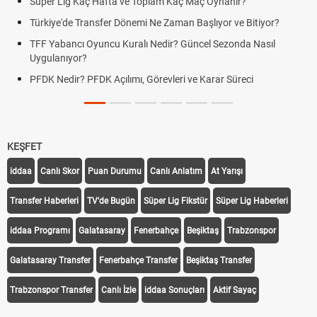
Süper Lig Kaç Hafta ve Toplam Kaç Maç Oynanır?
Türkiye'de Transfer Dönemi Ne Zaman Başlıyor ve Bitiyor?
TFF Yabancı Oyuncu Kuralı Nedir? Güncel Sezonda Nasıl
Uygulanıyor?
PFDK Nedir? PFDK Açılımı, Görevleri ve Karar Süreci
KEŞFET
iddaa
Canlı Skor
Puan Durumu
Canlı Anlatım
At Yarışı
Transfer Haberleri
TV'de Bugün
Süper Lig Fikstür
Süper Lig Haberleri
iddaa Programı
Galatasaray
Fenerbahçe
Beşiktaş
Trabzonspor
Galatasaray Transfer
Fenerbahçe Transfer
Beşiktaş Transfer
Trabzonspor Transfer
Canlı İzle
iddaa Sonuçları
Aktif Sayaç