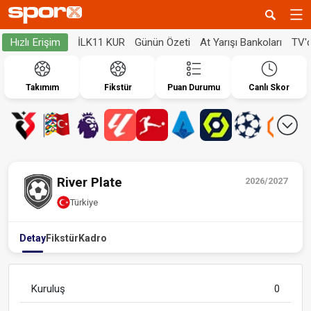
İLK11 KUR
Günün Özeti
At Yarışı Bankoları
TV'
Hızlı Erişim
Takımım
Fikstür
Puan Durumu
Canlı Skor
River Plate
2026/2027
Türkiye
Detay
Fikstür
Kadro
Kuruluş
0