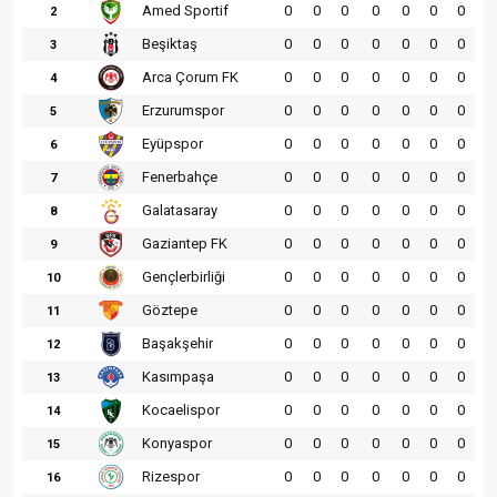
Amed Sportif
0
0
0
0
0
0
0
2
Beşiktaş
0
0
0
0
0
0
0
3
Arca Çorum FK
0
0
0
0
0
0
0
4
Erzurumspor
0
0
0
0
0
0
0
5
Eyüpspor
0
0
0
0
0
0
0
6
Fenerbahçe
0
0
0
0
0
0
0
7
Galatasaray
0
0
0
0
0
0
0
8
Gaziantep FK
0
0
0
0
0
0
0
9
Gençlerbirliği
0
0
0
0
0
0
0
10
Göztepe
0
0
0
0
0
0
0
11
Başakşehir
0
0
0
0
0
0
0
12
Kasımpaşa
0
0
0
0
0
0
0
13
Kocaelispor
0
0
0
0
0
0
0
14
Konyaspor
0
0
0
0
0
0
0
15
Rizespor
0
0
0
0
0
0
0
16