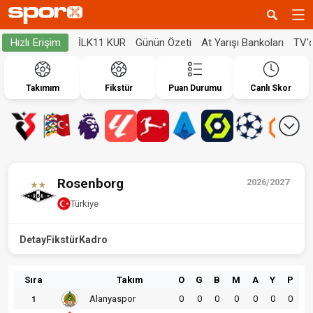
İLK11 KUR
Günün Özeti
At Yarışı Bankoları
TV'
Hızlı Erişim
Takımım
Fikstür
Puan Durumu
Canlı Skor
Rosenborg
2026/2027
Türkiye
Detay
Fikstür
Kadro
Sıra
Takım
O
G
B
M
A
Y
P
Alanyaspor
0
0
0
0
0
0
0
1