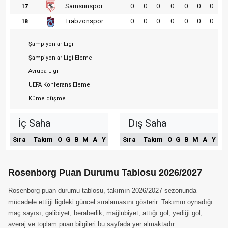
Samsunspor
0
0
0
0
0
0
0
17
Trabzonspor
0
0
0
0
0
0
0
18
Şampiyonlar Ligi
Şampiyonlar Ligi Eleme
Avrupa Ligi
UEFA Konferans Eleme
Küme düşme
İç Saha
Dış Saha
Sıra
Takım
O
G
B
M
A
Y
Sıra
Takım
O
G
B
M
A
Y
Rosenborg Puan Durumu Tablosu 2026/2027
Rosenborg puan durumu tablosu, takımın 2026/2027 sezonunda
mücadele ettiği ligdeki güncel sıralamasını gösterir. Takımın oynadığı
maç sayısı, galibiyet, beraberlik, mağlubiyet, attığı gol, yediği gol,
averaj ve toplam puan bilgileri bu sayfada yer almaktadır.