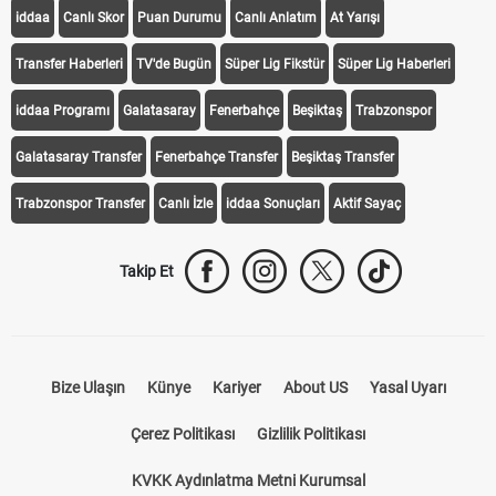
iddaa
Canlı Skor
Puan Durumu
Canlı Anlatım
At Yarışı
Transfer Haberleri
TV'de Bugün
Süper Lig Fikstür
Süper Lig Haberleri
iddaa Programı
Galatasaray
Fenerbahçe
Beşiktaş
Trabzonspor
Galatasaray Transfer
Fenerbahçe Transfer
Beşiktaş Transfer
Trabzonspor Transfer
Canlı İzle
iddaa Sonuçları
Aktif Sayaç
Takip Et
Bize Ulaşın
Künye
Kariyer
About US
Yasal Uyarı
Çerez Politikası
Gizlilik Politikası
KVKK Aydınlatma Metni Kurumsal