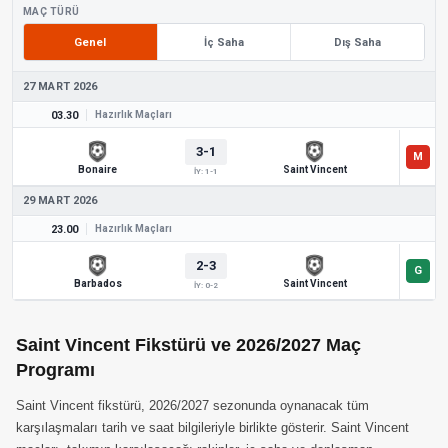
MAÇ TÜRÜ
Genel
İç Saha
Dış Saha
27 MART 2026
03.30
Hazırlık Maçları
3-1
Bonaire
Saint Vincent
İY: 1-1
29 MART 2026
23.00
Hazırlık Maçları
2-3
Barbados
Saint Vincent
İY: 0-2
Saint Vincent Fikstürü ve 2026/2027 Maç
Programı
Saint Vincent fikstürü, 2026/2027 sezonunda oynanacak tüm
karşılaşmaları tarih ve saat bilgileriyle birlikte gösterir. Saint Vincent