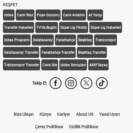
KEŞFET
iddaa
Canlı Skor
Puan Durumu
Canlı Anlatım
At Yarışı
Transfer Haberleri
TV'de Bugün
Süper Lig Fikstür
Süper Lig Haberleri
iddaa Programı
Galatasaray
Fenerbahçe
Beşiktaş
Trabzonspor
Galatasaray Transfer
Fenerbahçe Transfer
Beşiktaş Transfer
Trabzonspor Transfer
Canlı İzle
iddaa Sonuçları
Aktif Sayaç
Takip Et
Bize Ulaşın
Künye
Kariyer
About US
Yasal Uyarı
Çerez Politikası
Gizlilik Politikası