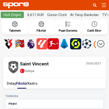
İLK11 KUR
Günün Özeti
At Yarışı Bankoları
TV'
Hızlı Erişim
Takımım
Fikstür
Puan Durumu
Canlı Skor
Saint Vincent
2026/2027
Türkiye
Detay
Fikstür
Kadro
TURNUVA