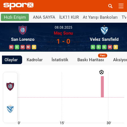
ANA SAYFA
İLK11 KUR
At Yarışı Bankoları
TV
Hızlı Erişim
08.08.2025
Maç Sonu
San Lorenzo
Velez Sarsfield
1 - 0
M
G
M
M
B
G
G
G
M
B
Yeni
Olaylar
Kadrolar
İstatistik
Baskı Haritası
Aksiyon
0'
15'
30'