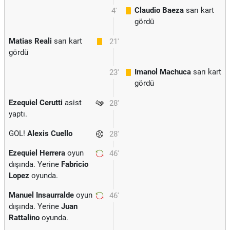
Claudio Baeza
sarı kart
4'
gördü
Matias Reali
sarı kart
21'
gördü
Imanol Machuca
sarı kart
23'
gördü
Ezequiel Cerutti
asist
28'
yaptı.
GOL!
Alexis Cuello
28'
Ezequiel Herrera
oyun
46'
dışında. Yerine
Fabricio
Lopez
oyunda.
Manuel Insaurralde
oyun
46'
dışında. Yerine
Juan
Rattalino
oyunda.