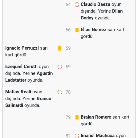
Claudio Baeza
oyun
54'
dışında. Yerine
Dilan
Godoy
oyunda.
Elias Gomez
sarı kart
56'
gördü
Ignacio Perruzzi
sarı
59'
kart gördü
Ezequiel Cerutti
oyun
59'
dışında. Yerine
Agustin
Ladstatter
oyunda.
Matias Reali
oyun
78'
dışında. Yerine
Branco
Salinardi
oyunda.
Braian Romero
sarı kart
79'
gördü
Imanol Machuca
oyun
82'