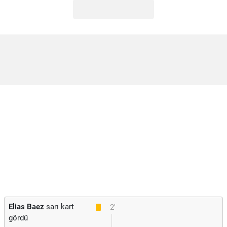
Elias Baez
sarı kart
2'
gördü