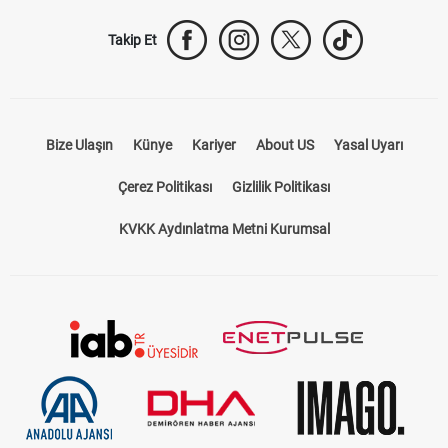
Takip Et
Bize Ulaşın
Künye
Kariyer
About US
Yasal Uyarı
Çerez Politikası
Gizlilik Politikası
KVKK Aydınlatma Metni Kurumsal