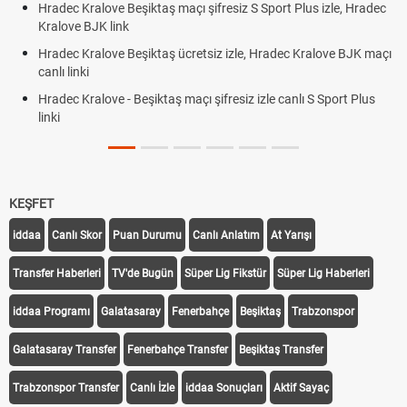
Hradec Kralove Beşiktaş maçı şifresiz S Sport Plus izle, Hradec
Kralove BJK link
Hradec Kralove Beşiktaş ücretsiz izle, Hradec Kralove BJK maçı
canlı linki
Hradec Kralove - Beşiktaş maçı şifresiz izle canlı S Sport Plus
linki
KEŞFET
iddaa
Canlı Skor
Puan Durumu
Canlı Anlatım
At Yarışı
Transfer Haberleri
TV'de Bugün
Süper Lig Fikstür
Süper Lig Haberleri
iddaa Programı
Galatasaray
Fenerbahçe
Beşiktaş
Trabzonspor
Galatasaray Transfer
Fenerbahçe Transfer
Beşiktaş Transfer
Trabzonspor Transfer
Canlı İzle
iddaa Sonuçları
Aktif Sayaç