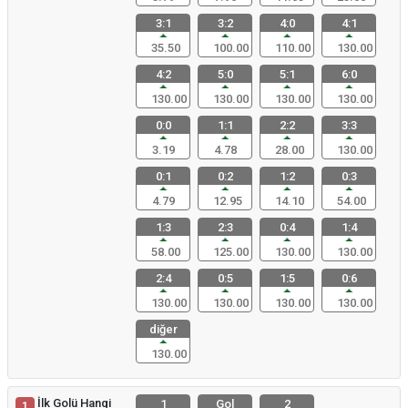
3:1
3:2
4:0
4:1
35.50
100.00
110.00
130.00
4:2
5:0
5:1
6:0
130.00
130.00
130.00
130.00
0:0
1:1
2:2
3:3
3.19
4.78
28.00
130.00
0:1
0:2
1:2
0:3
4.79
12.95
14.10
54.00
1:3
2:3
0:4
1:4
58.00
125.00
130.00
130.00
2:4
0:5
1:5
0:6
130.00
130.00
130.00
130.00
diğer
130.00
İlk Golü Hangi
1
Gol
2
1