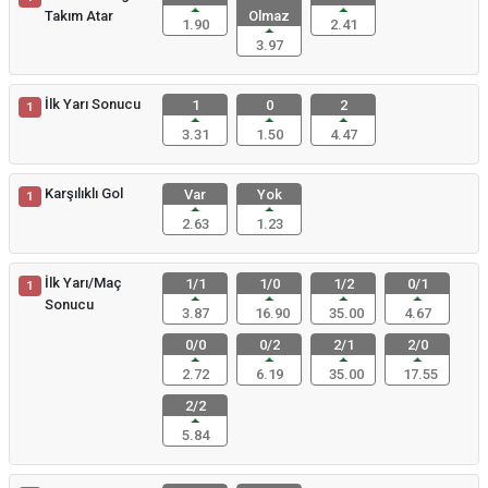
Takım Atar
Olmaz
1.90
2.41
3.97
İlk Yarı Sonucu
1
0
2
1
3.31
1.50
4.47
Karşılıklı Gol
Var
Yok
1
2.63
1.23
İlk Yarı/Maç
1/1
1/0
1/2
0/1
1
Sonucu
3.87
16.90
35.00
4.67
0/0
0/2
2/1
2/0
2.72
6.19
35.00
17.55
2/2
5.84