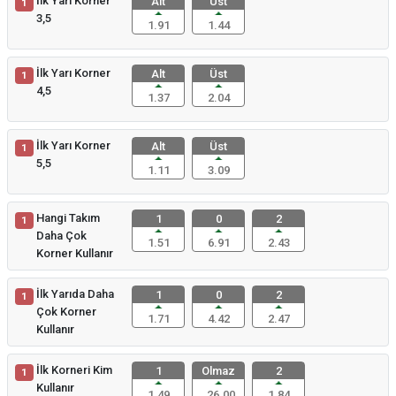
İlk Yarı Korner
Alt
Üst
1
3,5
1.91
1.44
İlk Yarı Korner
Alt
Üst
1
4,5
1.37
2.04
İlk Yarı Korner
Alt
Üst
1
5,5
1.11
3.09
Hangi Takım
1
0
2
1
Daha Çok
1.51
6.91
2.43
Korner Kullanır
İlk Yarıda Daha
1
0
2
1
Çok Korner
1.71
4.42
2.47
Kullanır
İlk Korneri Kim
1
Olmaz
2
1
Kullanır
1.49
26.00
1.84