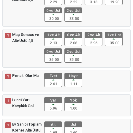
2.29
2.22
3.13
19.20
0 ve Üst
2 ve Üst
30.00
33.50
Maç Sonucu ve
1 ve Alt
0 ve Alt
2 ve Alt
1 ve Üst
1
Altı/Üstü 4,5
2.13
2.08
2.96
35.00
0 ve Üst
2 ve Üst
35.00
35.00
Penaltı Olur Mu
Evet
Hayır
1
2.61
1.11
İkinci Yarı
Var
Yok
1
Karşılıklı Gol
5.96
1.00
Ev Sahibi Toplam
Alt
Üst
1
Korner Altı/Üstü
1.68
1.60