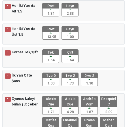
Her İki Yarı da
Evet
Hayır
1
Alt 1.5
1.31
2.33
Her İki Yarı da
Evet
Hayır
1
Üst 1.5
13.95
1.00
Korner Tek/Çift
Tek
Çift
1
1.64
1.64
İlk Yarı Çifte
1 ve 0
1 ve 2
0 ve 2
1
Şans
1.00
1.73
1.10
Oyuncu kaleyi
Alexis
Alexis
Andrés
Ezequiel
1
bulan şut çeker
Cue
Cue
Vom
C
1.71
4.28
1.87
2.09
Matías
Emanuel
Braian
Maher
Rea
Ce
Rom
Carr