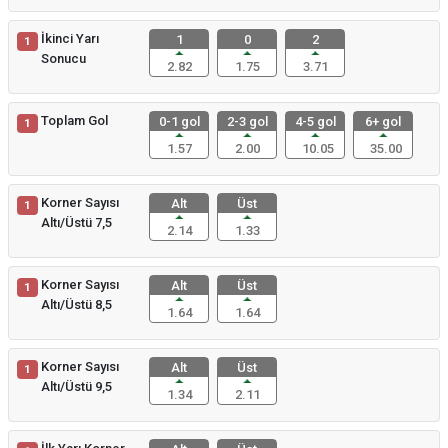
İkinci Yarı
1
0
2
1
Sonucu
2.82
1.75
3.71
Toplam Gol
0-1 gol
2-3 gol
4-5 gol
6+ gol
1
1.57
2.00
10.05
35.00
Korner Sayısı
Alt
Üst
1
Altı/Üstü 7,5
2.14
1.33
Korner Sayısı
Alt
Üst
1
Altı/Üstü 8,5
1.64
1.64
Korner Sayısı
Alt
Üst
1
Altı/Üstü 9,5
1.34
2.11