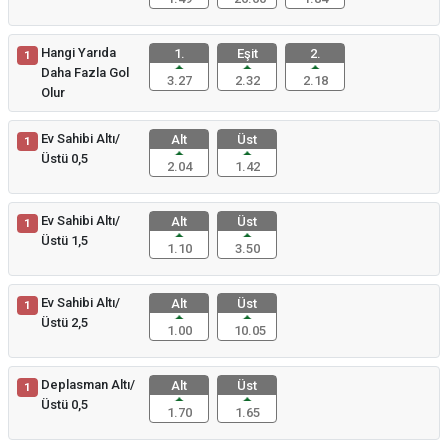
Hangi Yarıda
1.
Eşit
2.
1
Daha Fazla Gol
3.27
2.32
2.18
Olur
Ev Sahibi Altı/
Alt
Üst
1
Üstü 0,5
2.04
1.42
Ev Sahibi Altı/
Alt
Üst
1
Üstü 1,5
1.10
3.50
Ev Sahibi Altı/
Alt
Üst
1
Üstü 2,5
1.00
10.05
Deplasman Altı/
Alt
Üst
1
Üstü 0,5
1.70
1.65