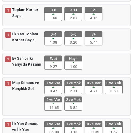
Toplam Korner
0-8
9-11
12+
1
Sayısı
1.66
2.67
4.15
İlk Yarı Toplam
0-4
5-6
7+
1
Korner Sayısı
1.38
3.20
5.44
Ev Sahibi İki
Evet
Hayır
1
Yarıyı da Kazanır
9.27
1.00
Maç Sonucu ve
1 ve Var
1 ve Yok
0 ve Var
0 ve Yok
1
Karşılıklı Gol
8.47
2.71
4.71
3.63
2 ve Var
2 ve Yok
11.65
3.84
İlk Yarı Sonucu
1 ve Var
1 ve Yok
0 ve Var
0 ve Yok
1
ve İlk Yarı
35.00
3.13
11.35
1.57