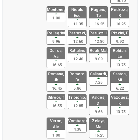
16.70
Montenegro
Nicols
Pagano,
Pedroza,
Esc
Te
R
1.00
11.35
16.25
16.25
Pellegrini
Perruzzi,
Peruzzi, I
Pizzini, F
9.96
12.60
12.80
9.92
Quiros,
Rattalino
Reali, Mat
Roldan,
Aa
Le
12.40
9.09
16.65
13.75
Romana,
Romero,
Salinardi,
Santos,
Jh
Br
Mi
7.25
16.45
5.86
6.22
Silveor, T
Tripichio,
Valdes,
Vazquez,
Di
K
16.55
12.85
9.66
13.75
Veron,
Vombergar,
Zelaya,
Ale
Ma
4.38
1.00
16.25