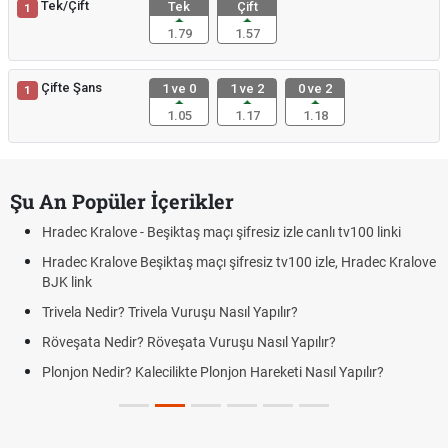
Tek/Çift
Tek
Çift
1
1.79
1.57
Çifte Şans
1 ve 0
1 ve 2
0 ve 2
1
1.05
1.17
1.18
Şu An Popüler İçerikler
Hradec Kralove - Beşiktaş maçı şifresiz izle canlı tv100 linki
Hradec Kralove Beşiktaş maçı şifresiz tv100 izle, Hradec Kralove
BJK link
Trivela Nedir? Trivela Vuruşu Nasıl Yapılır?
Röveşata Nedir? Röveşata Vuruşu Nasıl Yapılır?
Plonjon Nedir? Kalecilikte Plonjon Hareketi Nasıl Yapılır?