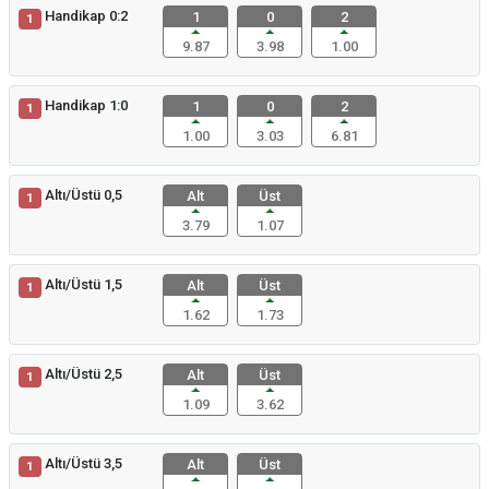
Handikap 0:2
1
0
2
1
9.87
3.98
1.00
Handikap 1:0
1
0
2
1
1.00
3.03
6.81
Altı/Üstü 0,5
Alt
Üst
1
3.79
1.07
Altı/Üstü 1,5
Alt
Üst
1
1.62
1.73
Altı/Üstü 2,5
Alt
Üst
1
1.09
3.62
Altı/Üstü 3,5
Alt
Üst
1