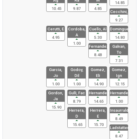
Ag
Ra
M
14.85
10.45
9.87
4.85
Cecchini,
9.27
Cerutti, E
Cordoba,
Cuello, Al
Dominguez,
A
4.95
5.30
14.80
1.00
Fernandez,
Galvan,
To
8.48
7.31
Garcia,
Godoy,
Gomez,
Gomez,
Jo
Dil
Eli
Ign
1.00
1.00
14.90
12.15
Gordon,
Gulli, Fac
Hernandez,
Hernandez,
Ja
8.79
14.65
1.00
15.90
Herrera,
Herrera,
Insaurrald
D
E
8.49
15.65
15.70
Ladstatter
8.47