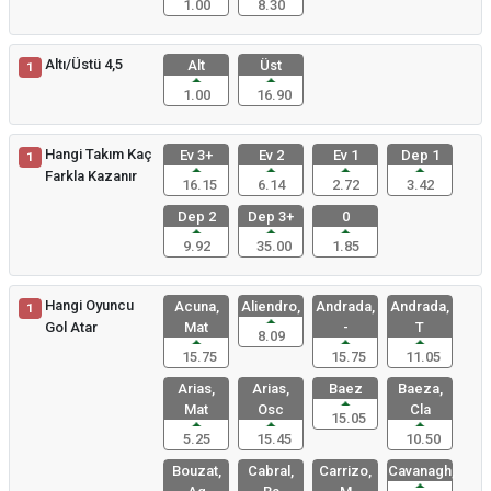
1.00
8.30
Altı/Üstü 4,5
Alt
Üst
1
1.00
16.90
Hangi Takım Kaç
Ev 3+
Ev 2
Ev 1
Dep 1
1
Farkla Kazanır
16.15
6.14
2.72
3.42
Dep 2
Dep 3+
0
9.92
35.00
1.85
Hangi Oyuncu
Acuna,
Aliendro,
Andrada,
Andrada,
1
Gol Atar
Mat
-
T
8.09
15.75
15.75
11.05
Arias,
Arias,
Baez
Baeza,
Mat
Osc
Cla
15.05
5.25
15.45
10.50
Bouzat,
Cabral,
Carrizo,
Cavanagh,