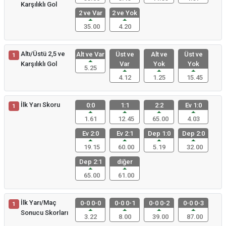
Karşılıklı Gol
2 ve Var
2 ve Yok
35.00
4.20
Altı/Üstü 2,5 ve
Alt ve Var
Üst ve
Alt ve
Üst ve
1
Karşılıklı Gol
Var
Yok
Yok
5.25
4.12
1.25
15.45
İlk Yarı Skoru
0:0
1:1
2:2
Ev 1:0
1
1.61
12.45
65.00
4.03
Ev 2:0
Ev 2:1
Dep 1:0
Dep 2:0
19.15
60.00
5.19
32.00
Dep 2:1
diğer
65.00
61.00
İlk Yarı/Maç
0-0 0-0
0-0 0-1
0-0 0-2
0-0 0-3
1
Sonucu Skorları
3.22
8.00
39.00
87.00