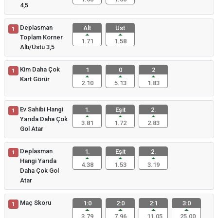
4,5
Deplasman
Alt
Üst
1
Toplam Korner
1.71
1.58
Altı/Üstü 3,5
Kim Daha Çok
1
0
2
1
Kart Görür
2.10
5.13
1.83
Ev Sahibi Hangi
1.
Eşit
2.
1
Yarıda Daha Çok
3.81
1.72
2.83
Gol Atar
Deplasman
1.
Eşit
2.
1
Hangi Yarıda
4.38
1.53
3.19
Daha Çok Gol
Atar
Maç Skoru
1:0
2:0
2:1
3:0
1
3.79
7.96
11.05
25.00