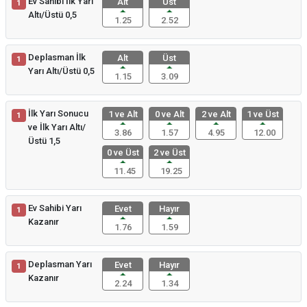
Ev Sahibi İlk Yarı
Alt
Üst
1
Altı/Üstü 0,5
1.25
2.52
Deplasman İlk
Alt
Üst
1
Yarı Altı/Üstü 0,5
1.15
3.09
İlk Yarı Sonucu
1 ve Alt
0 ve Alt
2 ve Alt
1 ve Üst
1
ve İlk Yarı Altı/
3.86
1.57
4.95
12.00
Üstü 1,5
0 ve Üst
2 ve Üst
11.45
19.25
Ev Sahibi Yarı
Evet
Hayır
1
Kazanır
1.76
1.59
Deplasman Yarı
Evet
Hayır
1
Kazanır
2.24
1.34