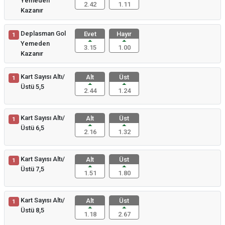
Yemeden
2.42
1.11
Kazanır
Deplasman Gol
Evet
Hayır
1
Yemeden
3.15
1.00
Kazanır
Kart Sayısı Altı/
Alt
Üst
1
Üstü 5,5
2.44
1.24
Kart Sayısı Altı/
Alt
Üst
1
Üstü 6,5
2.16
1.32
Kart Sayısı Altı/
Alt
Üst
1
Üstü 7,5
1.51
1.80
Kart Sayısı Altı/
Alt
Üst
1
Üstü 8,5
1.18
2.67