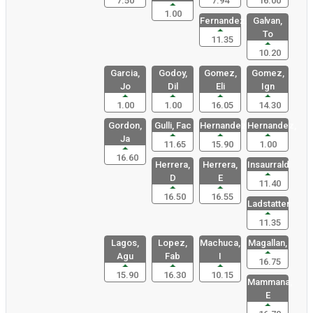
7.50
7.94
16.00
1.00
Fernandez,
Galvan,
To
11.35
10.20
Garcia,
Godoy,
Gomez,
Gomez,
Jo
Dil
Eli
Ign
1.00
1.00
16.05
14.30
Gordon,
Gulli, Fac
Hernandez,
Hernandez,
Ja
11.65
15.90
1.00
16.60
Herrera,
Herrera,
Insaurrald
D
E
11.40
16.50
16.55
Ladstatter
11.35
Lagos,
Lopez,
Machuca,
Magallan,
Agu
Fab
I
16.75
15.90
16.30
10.15
Mammana,
E