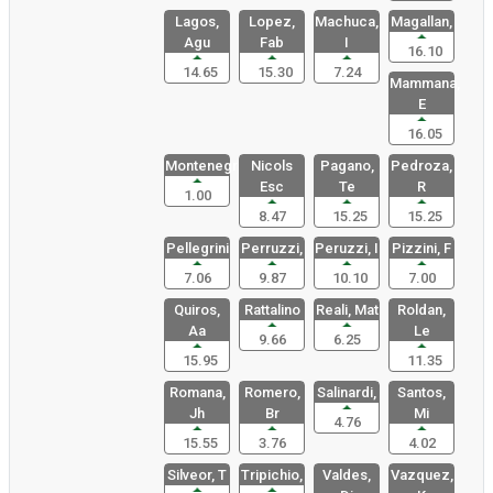
Lagos,
Lopez,
Machuca,
Magallan,
Agu
Fab
I
16.10
14.65
15.30
7.24
Mammana,
E
16.05
Montenegro
Nicols
Pagano,
Pedroza,
Esc
Te
R
1.00
8.47
15.25
15.25
Pellegrini
Perruzzi,
Peruzzi, I
Pizzini, F
7.06
9.87
10.10
7.00
Quiros,
Rattalino
Reali, Mat
Roldan,
Aa
Le
9.66
6.25
15.95
11.35
Romana,
Romero,
Salinardi,
Santos,
Jh
Br
Mi
4.76
15.55
3.76
4.02
Silveor, T
Tripichio,
Valdes,
Vazquez,