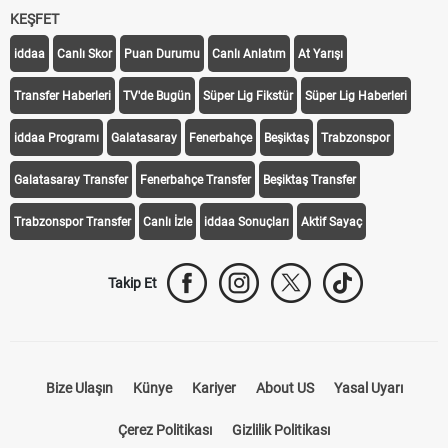
KEŞFET
iddaa
Canlı Skor
Puan Durumu
Canlı Anlatım
At Yarışı
Transfer Haberleri
TV'de Bugün
Süper Lig Fikstür
Süper Lig Haberleri
iddaa Programı
Galatasaray
Fenerbahçe
Beşiktaş
Trabzonspor
Galatasaray Transfer
Fenerbahçe Transfer
Beşiktaş Transfer
Trabzonspor Transfer
Canlı İzle
iddaa Sonuçları
Aktif Sayaç
Takip Et
Bize Ulaşın
Künye
Kariyer
About US
Yasal Uyarı
Çerez Politikası
Gizlilik Politikası