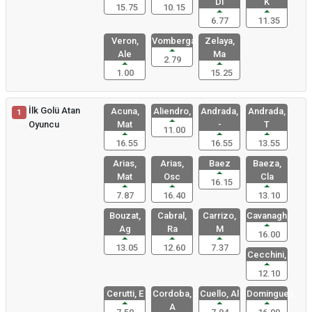
Di
K
15.75
10.15
6.77
11.35
Veron,
Vombergar,
Zelaya,
Ale
Ma
2.79
1.00
15.25
İlk Golü Atan
Acuna,
Aliendro,
Andrada,
Andrada,
1
Oyuncu
Mat
-
T
11.00
16.55
16.55
13.55
Arias,
Arias,
Baez
Baeza,
Mat
Osc
Cla
16.15
7.87
16.40
13.10
Bouzat,
Cabral,
Carrizo,
Cavanagh,
Ag
Ra
M
16.00
13.05
12.60
7.37
Cecchini,
12.10
Cerutti, E
Cordoba,
Cuello, Al
Dominguez,
A