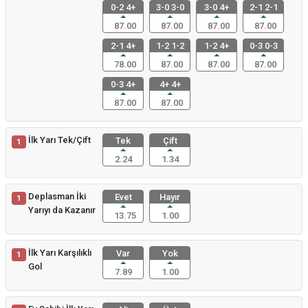
0-2 4+
3-0 3-0
3-0 4+
2-1 2-1
87.00
87.00
87.00
87.00
2-1 4+
1-2 1-2
1-2 4+
0-3 0-3
78.00
87.00
87.00
87.00
0-3 4+
4+ 4+
87.00
87.00
İlk Yarı Tek/Çift
Tek
Çift
1
2.24
1.34
Deplasman İki
Evet
Hayır
1
Yarıyı da Kazanır
13.75
1.00
İlk Yarı Karşılıklı
Var
Yok
1
Gol
7.89
1.00