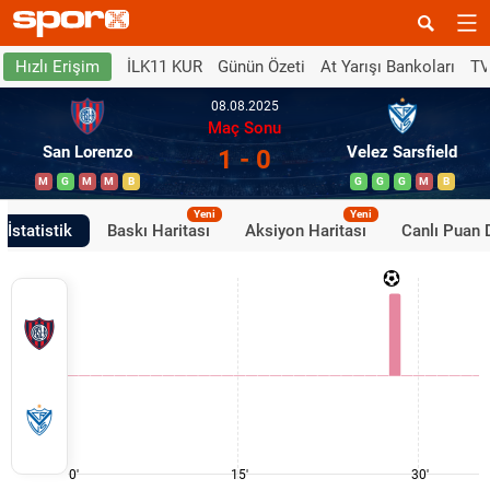
İLK11 KUR
Günün Özeti
At Yarışı Bankoları
TV
Hızlı Erişim
08.08.2025
Maç Sonu
San Lorenzo
Velez Sarsfield
1 - 0
M
G
M
M
B
G
G
G
M
B
Yeni
Yeni
İstatistik
Baskı Haritası
Aksiyon Haritası
Canlı Puan
0'
15'
30'