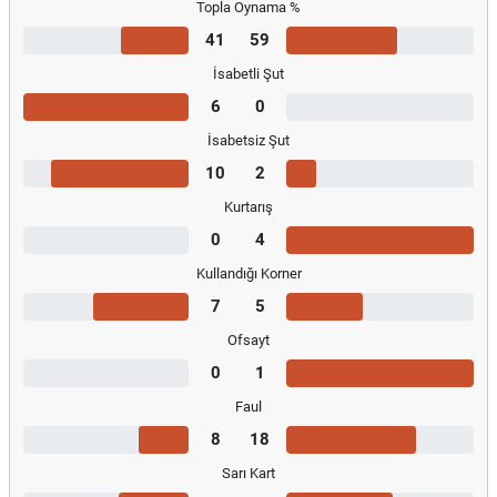
Topla Oynama %
41
59
İsabetli Şut
6
0
İsabetsiz Şut
10
2
Kurtarış
0
4
Kullandığı Korner
7
5
Ofsayt
0
1
Faul
8
18
Sarı Kart