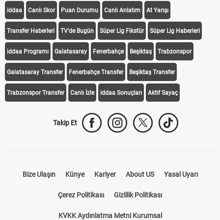
iddaa
Canlı Skor
Puan Durumu
Canlı Anlatım
At Yarışı
Transfer Haberleri
TV'de Bugün
Süper Lig Fikstür
Süper Lig Haberleri
iddaa Programı
Galatasaray
Fenerbahçe
Beşiktaş
Trabzonspor
Galatasaray Transfer
Fenerbahçe Transfer
Beşiktaş Transfer
Trabzonspor Transfer
Canlı İzle
iddaa Sonuçları
Aktif Sayaç
Takip Et
Bize Ulaşın
Künye
Kariyer
About US
Yasal Uyarı
Çerez Politikası
Gizlilik Politikası
KVKK Aydınlatma Metni Kurumsal