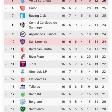
-
Velez Sarsfield
16
7
5
4
19
12
26
5
-
Union
16
6
7
3
20
13
25
6
-
Racing Club
16
7
4
5
16
13
25
7
Central Cordoba de
-
16
5
9
2
17
11
24
8
Santiago
-
Argentinos Juniors
16
7
3
6
18
13
24
9
-
San Lorenzo
16
6
6
4
13
11
24
10
-
Barracas Central
16
5
8
3
19
17
23
11
-
River Plate
16
6
4
6
20
15
22
12
-
Tigre
16
5
7
4
14
13
22
13
-
Gimnasia LP
16
7
1
8
14
16
22
14
-
Estudiantes
16
6
3
7
17
18
21
15
-
Talleres
16
5
6
5
9
12
21
16
-
Banfield
16
6
3
7
15
21
21
17
-
Belgrano
16
4
8
4
13
11
20
18
-
Sarmiento
16
5
5
6
13
17
20
19