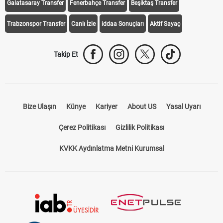
Galatasaray Transfer
Fenerbahçe Transfer
Beşiktaş Transfer
Trabzonspor Transfer
Canlı İzle
iddaa Sonuçları
Aktif Sayaç
Takip Et
Bize Ulaşın
Künye
Kariyer
About US
Yasal Uyarı
Çerez Politikası
Gizlilik Politikası
KVKK Aydınlatma Metni Kurumsal