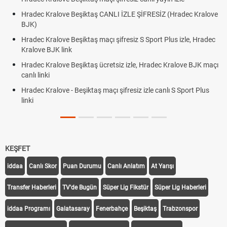
Hradec Kralove Beşiktaş CANLI İZLE ŞİFRESİZ (Hradec Kralove
BJK)
Hradec Kralove Beşiktaş maçı şifresiz S Sport Plus izle, Hradec
Kralove BJK link
Hradec Kralove Beşiktaş ücretsiz izle, Hradec Kralove BJK maçı
canlı linki
Hradec Kralove - Beşiktaş maçı şifresiz izle canlı S Sport Plus
linki
KEŞFET
iddaa
Canlı Skor
Puan Durumu
Canlı Anlatım
At Yarışı
Transfer Haberleri
TV'de Bugün
Süper Lig Fikstür
Süper Lig Haberleri
iddaa Programı
Galatasaray
Fenerbahçe
Beşiktaş
Trabzonspor