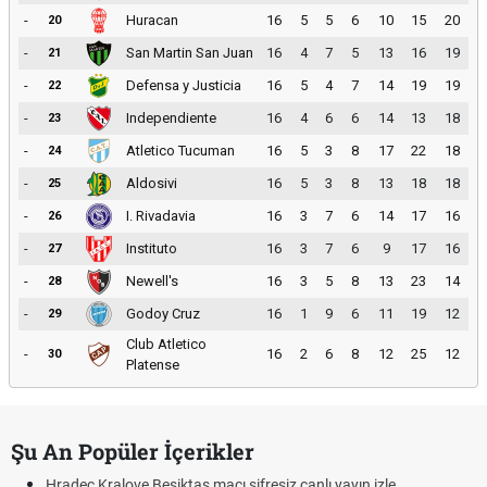
-
Huracan
16
5
5
6
10
15
20
20
-
San Martin San Juan
16
4
7
5
13
16
19
21
-
Defensa y Justicia
16
5
4
7
14
19
19
22
-
Independiente
16
4
6
6
14
13
18
23
-
Atletico Tucuman
16
5
3
8
17
22
18
24
-
Aldosivi
16
5
3
8
13
18
18
25
-
I. Rivadavia
16
3
7
6
14
17
16
26
-
Instituto
16
3
7
6
9
17
16
27
-
Newell's
16
3
5
8
13
23
14
28
-
Godoy Cruz
16
1
9
6
11
19
12
29
Club Atletico
-
16
2
6
8
12
25
12
30
Platense
Şu An Popüler İçerikler
Hradec Kralove Beşiktaş maçı şifresiz canlı yayın izle