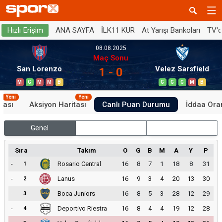
ANA SAYFA
İLK11 KUR
At Yarışı Bankoları
TV'
Hızlı Erişim
08.08.2025
Maç Sonu
San Lorenzo
Velez Sarsfield
1 - 0
M
G
M
M
B
G
G
G
M
B
Yeni
Yeni
tası
Aksiyon Haritası
Canlı Puan Durumu
İddaa Oran
Genel
İç Saha
Dış Saha
Sıra
Takım
O
G
B
M
A
Y
P
-
Rosario Central
16
8
7
1
18
8
31
1
-
Lanus
16
9
3
4
20
13
30
2
-
Boca Juniors
16
8
5
3
28
12
29
3
-
Deportivo Riestra
16
8
4
4
19
12
28
4