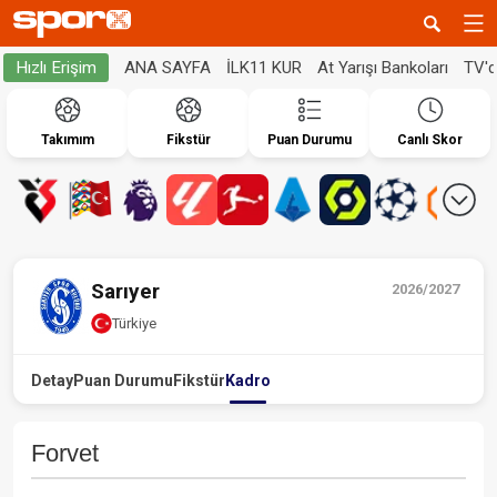
ANA SAYFA
İLK11 KUR
At Yarışı Bankoları
TV'
Hızlı Erişim
Takımım
Fikstür
Puan Durumu
Canlı Skor
Sarıyer
2026/2027
Türkiye
Detay
Puan Durumu
Fikstür
Kadro
Forvet