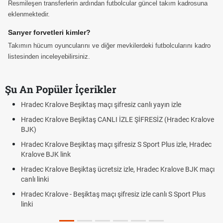
Resmileşen transferlerin ardından futbolcular güncel takım kadrosuna
eklenmektedir.
Sarıyer forvetleri kimler?
Takımın hücum oyuncularını ve diğer mevkilerdeki futbolcularını kadro
listesinden inceleyebilirsiniz.
Şu An Popüler İçerikler
resiz canlı yayın izle
Hradec Kralove - Beşiktaş maçı şifre
 İZLE ŞİFRESİZ (Hradec Kralove
Hradec Kralove Beşiktaş maçı şifre
BJK link
fresiz S Sport Plus izle, Hradec
Trivela Nedir? Trivela Vuruşu Nasıl 
Röveşata Nedir? Röveşata Vuruşu N
iz izle, Hradec Kralove BJK maçı
Plonjon Nedir? Kalecilikte Plonjon H
ifresiz izle canlı S Sport Plus