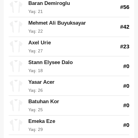
Baran Demiroglu
#56
Yaş: 21
Mehmet Ali Buyuksayar
#42
Yaş: 22
Axel Urie
#23
Yaş: 27
Stann Elysee Dalo
#0
Yaş: 18
Yasar Acer
#0
Yaş: 26
Batuhan Kor
#0
Yaş: 25
Emeka Eze
#0
Yaş: 29