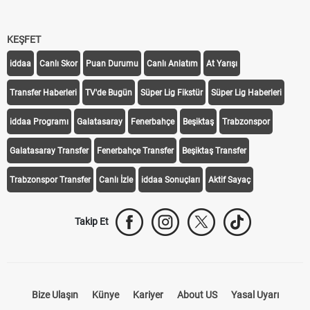
KEŞFET
iddaa
Canlı Skor
Puan Durumu
Canlı Anlatım
At Yarışı
Transfer Haberleri
TV'de Bugün
Süper Lig Fikstür
Süper Lig Haberleri
iddaa Programı
Galatasaray
Fenerbahçe
Beşiktaş
Trabzonspor
Galatasaray Transfer
Fenerbahçe Transfer
Beşiktaş Transfer
Trabzonspor Transfer
Canlı İzle
iddaa Sonuçları
Aktif Sayaç
Takip Et
Bize Ulaşın
Künye
Kariyer
About US
Yasal Uyarı