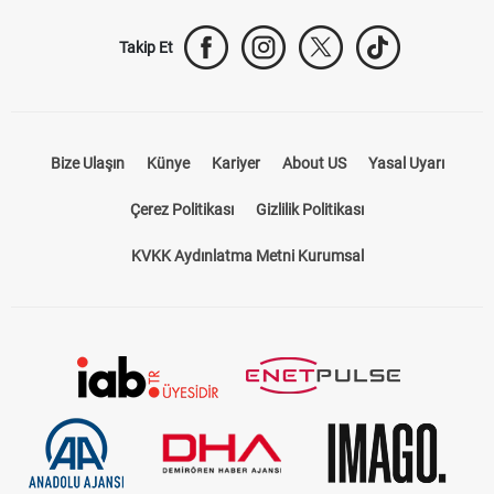
Takip Et
Bize Ulaşın
Künye
Kariyer
About US
Yasal Uyarı
Çerez Politikası
Gizlilik Politikası
KVKK Aydınlatma Metni Kurumsal