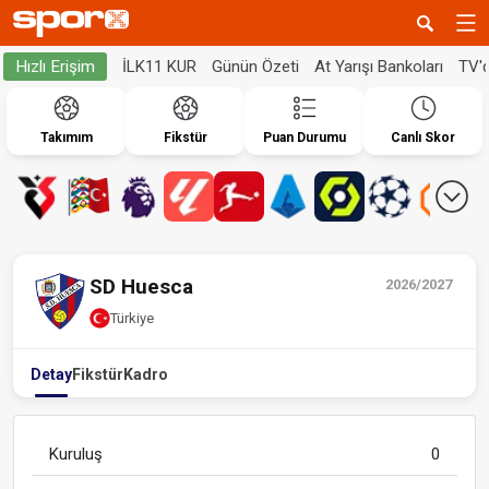
İLK11 KUR
Günün Özeti
At Yarışı Bankoları
TV'
Hızlı Erişim
Takımım
Fikstür
Puan Durumu
Canlı Skor
SD Huesca
2026/2027
Türkiye
Detay
Fikstür
Kadro
Kuruluş
0