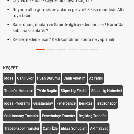
Çeyrek ne kadar? Çeyrek altın fiyatı kaç TL?
Rüyada altın görmek ne anlama geliyor? 8 kısa maddede Altın
rüya tabiri
Sabır duası, duaları ve Sabır ile ilgili ayetler hadisler! Kuran'da
sabır nasıl anlatılır?
Kediler neden kusar? Kedi kustuktan sonra ne yapılmalı
KEŞFET
iddaa
Canlı Skor
Puan Durumu
Canlı Anlatım
At Yarışı
Transfer Haberleri
TV'de Bugün
Süper Lig Fikstür
Süper Lig Haberleri
iddaa Programı
Galatasaray
Fenerbahçe
Beşiktaş
Trabzonspor
Galatasaray Transfer
Fenerbahçe Transfer
Beşiktaş Transfer
Trabzonspor Transfer
Canlı İzle
iddaa Sonuçları
Aktif Sayaç