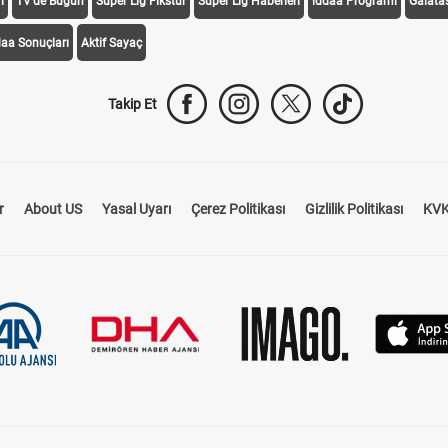
i
TV'de Bugün
Süper Lig Fikstür
Süper Lig Haberleri
iddaa Programı
Galata
daa Sonuçları
Aktif Sayaç
Takip Et
r
About US
Yasal Uyarı
Çerez Politikası
Gizlilik Politikası
KVK