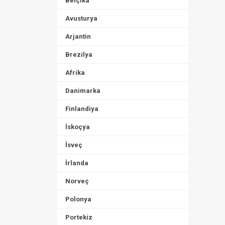
Belçika
Avusturya
Arjantin
Brezilya
Afrika
Danimarka
Finlandiya
İskoçya
İsveç
İrlanda
Norveç
Polonya
Portekiz