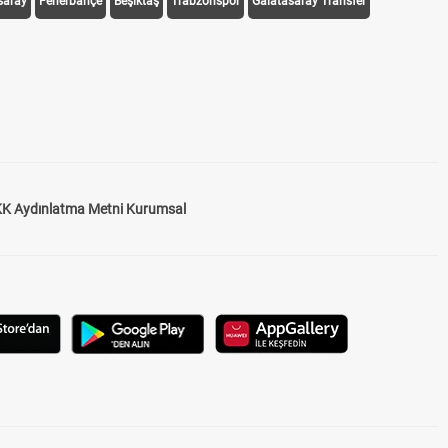
saray
Fenerbahçe
Beşiktaş
Trabzonspor
Galatasaray Transfer
K Aydınlatma Metni Kurumsal