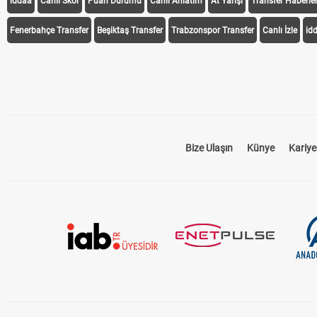
iddaa
Canlı Skor
Puan Durumu
Canlı Anlatım
At Yarışı
Transfer Haberler
Fenerbahçe Transfer
Beşiktaş Transfer
Trabzonspor Transfer
Canlı İzle
id
Bize Ulaşın
Künye
Kariye