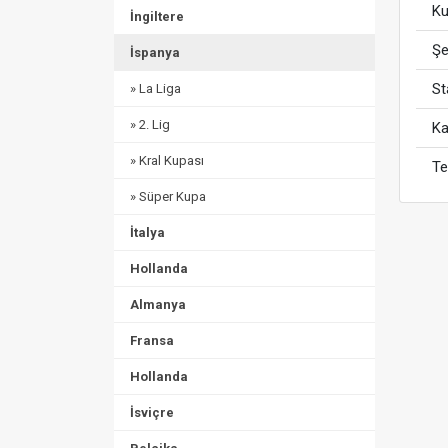
Ku
İngiltere
Şe
İspanya
S
» La Liga
» 2. Lig
Ka
» Kral Kupası
Te
» Süper Kupa
İtalya
Hollanda
Almanya
Fransa
Hollanda
İsviçre