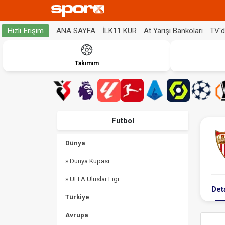
ANA SAYFA
İLK11 KUR
At Yarışı Bankoları
TV'
Hızlı Erişim
Takımım
Futbol
Dünya
» Dünya Kupası
» UEFA Uluslar Ligi
Det
Türkiye
Avrupa