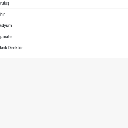
ruluş
hir
tadyum
pasite
knik Direktör