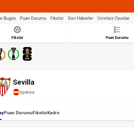
de Bugün
Puan Durumu
Fikstür
Son Haberler
Ücretsiz Oyunlar
Fikstür
Puan Durumu
Sevilla
İspanya
ay
Puan Durumu
Fikstür
Kadro