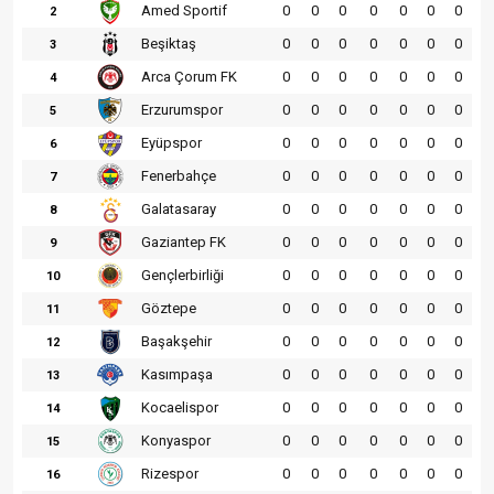
Amed Sportif
0
0
0
0
0
0
0
2
Beşiktaş
0
0
0
0
0
0
0
3
Arca Çorum FK
0
0
0
0
0
0
0
4
Erzurumspor
0
0
0
0
0
0
0
5
Eyüpspor
0
0
0
0
0
0
0
6
Fenerbahçe
0
0
0
0
0
0
0
7
Galatasaray
0
0
0
0
0
0
0
8
Gaziantep FK
0
0
0
0
0
0
0
9
Gençlerbirliği
0
0
0
0
0
0
0
10
Göztepe
0
0
0
0
0
0
0
11
Başakşehir
0
0
0
0
0
0
0
12
Kasımpaşa
0
0
0
0
0
0
0
13
Kocaelispor
0
0
0
0
0
0
0
14
Konyaspor
0
0
0
0
0
0
0
15
Rizespor
0
0
0
0
0
0
0
16