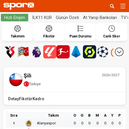
İLK11 KUR
Günün Özeti
At Yarışı Bankoları
TV'
Hızlı Erişim
Takımım
Fikstür
Puan Durumu
Canlı Skor
Şili
2026/2027
Türkiye
Detay
Fikstür
Kadro
Sıra
Takım
O
G
B
M
A
Y
P
Alanyaspor
0
0
0
0
0
0
0
1