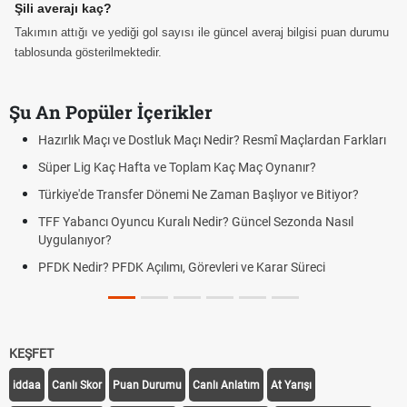
Şili averajı kaç?
Takımın attığı ve yediği gol sayısı ile güncel averaj bilgisi puan durumu
tablosunda gösterilmektedir.
Şu An Popüler İçerikler
Hazırlık Maçı ve Dostluk Maçı Nedir? Resmî Maçlardan Farkları
Süper Lig Kaç Hafta ve Toplam Kaç Maç Oynanır?
Türkiye'de Transfer Dönemi Ne Zaman Başlıyor ve Bitiyor?
TFF Yabancı Oyuncu Kuralı Nedir? Güncel Sezonda Nasıl
Uygulanıyor?
PFDK Nedir? PFDK Açılımı, Görevleri ve Karar Süreci
KEŞFET
iddaa
Canlı Skor
Puan Durumu
Canlı Anlatım
At Yarışı