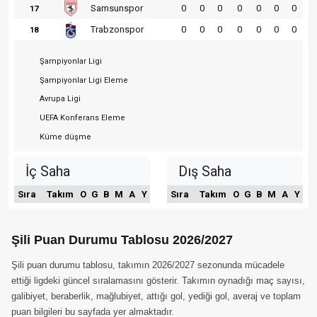
Samsunspor
0
0
0
0
0
0
0
17
Trabzonspor
0
0
0
0
0
0
0
18
Şampiyonlar Ligi
Şampiyonlar Ligi Eleme
Avrupa Ligi
UEFA Konferans Eleme
Küme düşme
İç Saha
Dış Saha
Sıra
Takım
O
G
B
M
A
Y
Sıra
Takım
O
G
B
M
A
Y
Şili Puan Durumu Tablosu 2026/2027
Şili puan durumu tablosu, takımın 2026/2027 sezonunda mücadele
ettiği ligdeki güncel sıralamasını gösterir. Takımın oynadığı maç sayısı,
galibiyet, beraberlik, mağlubiyet, attığı gol, yediği gol, averaj ve toplam
puan bilgileri bu sayfada yer almaktadır.