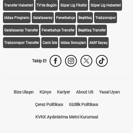
Transfer Haberleri
TV'de Bugün
Süper Lig Fikstür
Süper Lig Haberleri
iddaa Programı
Galatasaray
Fenerbahçe
Beşiktaş
Trabzonspor
Galatasaray Transfer
Fenerbahçe Transfer
Beşiktaş Transfer
Trabzonspor Transfer
Canlı İzle
iddaa Sonuçları
Aktif Sayaç
Takip Et
Bize Ulaşın
Künye
Kariyer
About US
Yasal Uyarı
Çerez Politikası
Gizlilik Politikası
KVKK Aydınlatma Metni Kurumsal