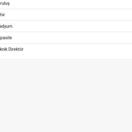
ruluş
hir
tadyum
pasite
knik Direktör