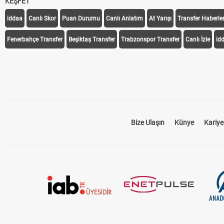
KEŞFET
iddaa
Canlı Skor
Puan Durumu
Canlı Anlatım
At Yarışı
Transfer Haberler
Fenerbahçe Transfer
Beşiktaş Transfer
Trabzonspor Transfer
Canlı İzle
id
Bize Ulaşın
Künye
Kariye