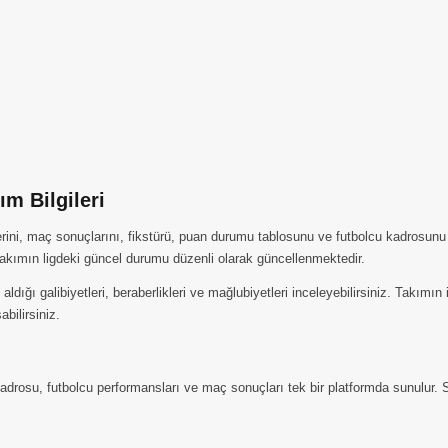
m Bilgileri
ini, maç sonuçlarını, fikstürü, puan durumu tablosunu ve futbolcu kadrosunu 
kımın ligdeki güncel durumu düzenli olarak güncellenmektedir.
ığı galibiyetleri, beraberlikleri ve mağlubiyetleri inceleyebilirsiniz. Takımı
abilirsiniz.
osu, futbolcu performansları ve maç sonuçları tek bir platformda sunulur. Se