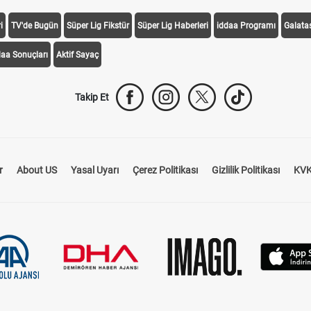
i
TV'de Bugün
Süper Lig Fikstür
Süper Lig Haberleri
iddaa Programı
Galata
daa Sonuçları
Aktif Sayaç
Takip Et
r
About US
Yasal Uyarı
Çerez Politikası
Gizlilik Politikası
KVK