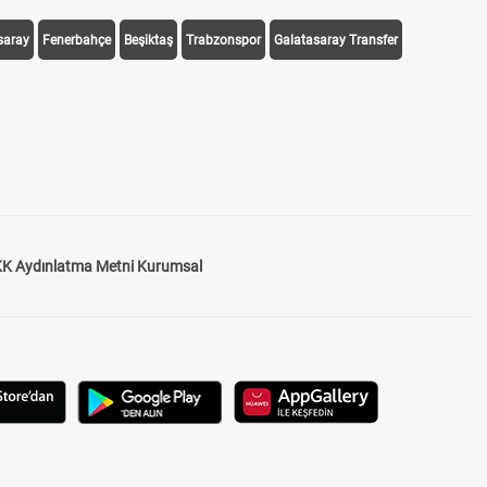
saray
Fenerbahçe
Beşiktaş
Trabzonspor
Galatasaray Transfer
K Aydınlatma Metni Kurumsal