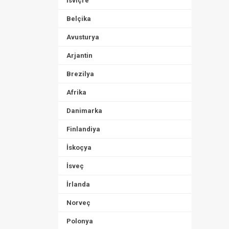
İsviçre
Belçika
Avusturya
Arjantin
Brezilya
Afrika
Danimarka
Finlandiya
İskoçya
İsveç
İrlanda
Norveç
Polonya