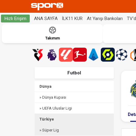
ANA SAYFA
İLK11 KUR
At Yarışı Bankoları
TV'
Hızlı Erişim
Takımım
Futbol
Dünya
» Dünya Kupası
» UEFA Uluslar Ligi
Det
Türkiye
» Süper Lig