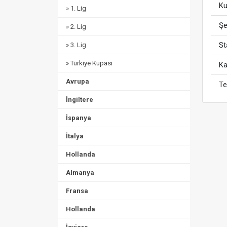
Ku
» 1. Lig
Şe
» 2. Lig
S
» 3. Lig
» Türkiye Kupası
Ka
Avrupa
Te
İngiltere
İspanya
İtalya
Hollanda
Almanya
Fransa
Hollanda