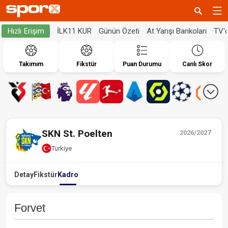
İLK11 KUR
Günün Özeti
At Yarışı Bankoları
TV'
Hızlı Erişim
Takımım
Fikstür
Puan Durumu
Canlı Skor
SKN St. Poelten
2026/2027
Türkiye
Detay
Fikstür
Kadro
Forvet