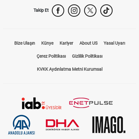
Takip Et
Bize Ulaşın
Künye
Kariyer
About US
Yasal Uyarı
Çerez Politikası
Gizlilik Politikası
KVKK Aydınlatma Metni Kurumsal