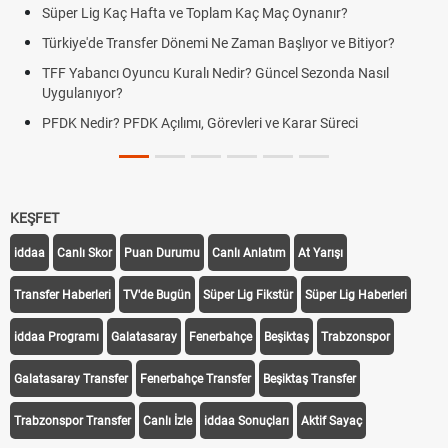
Süper Lig Kaç Hafta ve Toplam Kaç Maç Oynanır?
Türkiye'de Transfer Dönemi Ne Zaman Başlıyor ve Bitiyor?
TFF Yabancı Oyuncu Kuralı Nedir? Güncel Sezonda Nasıl
Uygulanıyor?
PFDK Nedir? PFDK Açılımı, Görevleri ve Karar Süreci
KEŞFET
iddaa
Canlı Skor
Puan Durumu
Canlı Anlatım
At Yarışı
Transfer Haberleri
TV'de Bugün
Süper Lig Fikstür
Süper Lig Haberleri
iddaa Programı
Galatasaray
Fenerbahçe
Beşiktaş
Trabzonspor
Galatasaray Transfer
Fenerbahçe Transfer
Beşiktaş Transfer
Trabzonspor Transfer
Canlı İzle
iddaa Sonuçları
Aktif Sayaç