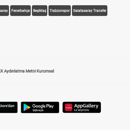
saray
Fenerbahçe
Beşiktaş
Trabzonspor
Galatasaray Transfer
K Aydınlatma Metni Kurumsal