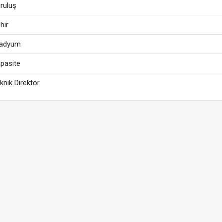
ruluş
hir
tadyum
pasite
knik Direktör