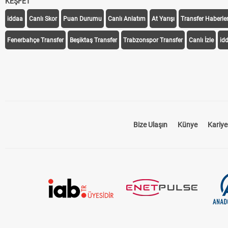
KEŞFET
iddaa
Canlı Skor
Puan Durumu
Canlı Anlatım
At Yarışı
Transfer Haberler
Fenerbahçe Transfer
Beşiktaş Transfer
Trabzonspor Transfer
Canlı İzle
id
Bize Ulaşın
Künye
Kariye