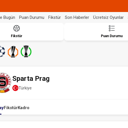
de Bugün
Puan Durumu
Fikstür
Son Haberler
Ücretsiz Oyunlar
Fikstür
Puan Durumu
Sparta Prag
Türkiye
ay
Fikstür
Kadro