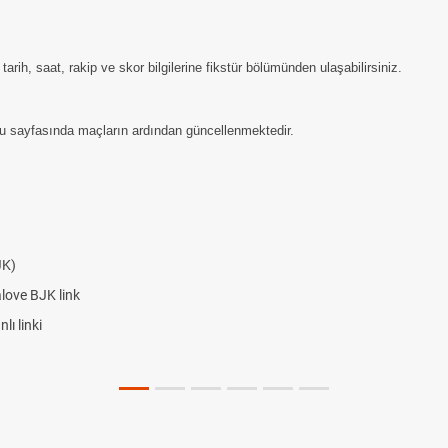
ih, saat, rakip ve skor bilgilerine fikstür bölümünden ulaşabilirsiniz.
u sayfasında maçların ardından güncellenmektedir.
JK)
alove BJK link
ı linki