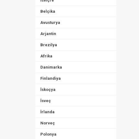
İsviçre
Belçika
Avusturya
Arjantin
Brezilya
Afrika
Danimarka
Finlandiya
İskoçya
İsveç
İrlanda
Norveç
Polonya