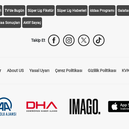
i
TV'de Bugün
Süper Lig Fikstür
Süper Lig Haberleri
iddaa Programı
Galata
daa Sonuçları
Aktif Sayaç
Takip Et
r
About US
Yasal Uyarı
Çerez Politikası
Gizlilik Politikası
KVK