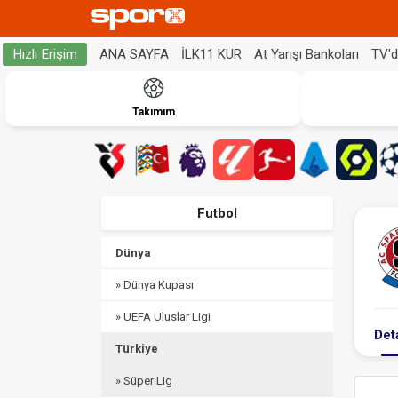
ANA SAYFA
İLK11 KUR
At Yarışı Bankoları
TV'
Hızlı Erişim
Takımım
Futbol
Dünya
» Dünya Kupası
» UEFA Uluslar Ligi
Det
Türkiye
» Süper Lig