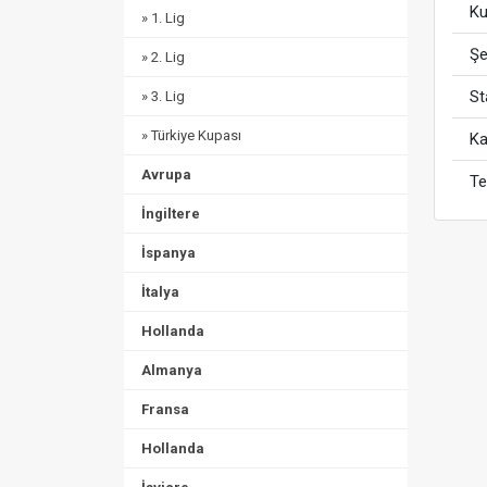
Ku
» 1. Lig
Şe
» 2. Lig
S
» 3. Lig
» Türkiye Kupası
Ka
Avrupa
Te
İngiltere
İspanya
İtalya
Hollanda
Almanya
Fransa
Hollanda