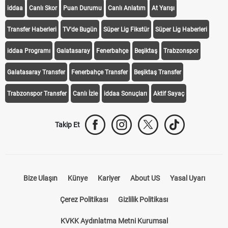
iddaa
Canlı Skor
Puan Durumu
Canlı Anlatım
At Yarışı
Transfer Haberleri
TV'de Bugün
Süper Lig Fikstür
Süper Lig Haberleri
iddaa Programı
Galatasaray
Fenerbahçe
Beşiktaş
Trabzonspor
Galatasaray Transfer
Fenerbahçe Transfer
Beşiktaş Transfer
Trabzonspor Transfer
Canlı İzle
iddaa Sonuçları
Aktif Sayaç
Takip Et
Bize Ulaşın
Künye
Kariyer
About US
Yasal Uyarı
Çerez Politikası
Gizlilik Politikası
KVKK Aydınlatma Metni Kurumsal