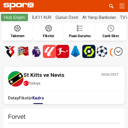
İLK11 KUR
Günün Özeti
At Yarışı Bankoları
TV'
Hızlı Erişim
Takımım
Fikstür
Puan Durumu
Canlı Skor
St Kitts ve Nevis
2026/2027
Türkiye
Detay
Fikstür
Kadro
Forvet