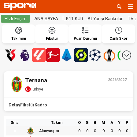
ANA SAYFA
İLK11 KUR
At Yarışı Bankoları
TV'
Hızlı Erişim
Takımım
Fikstür
Puan Durumu
Canlı Skor
Ternana
2026/2027
Türkiye
Detay
Fikstür
Kadro
Sıra
Takım
O
G
B
M
A
Y
P
Alanyaspor
0
0
0
0
0
0
0
1