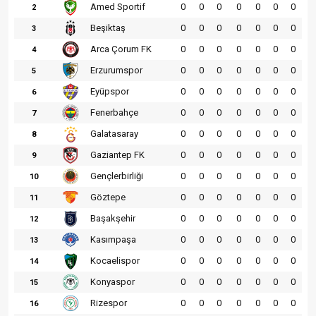
Amed Sportif
0
0
0
0
0
0
0
2
Beşiktaş
0
0
0
0
0
0
0
3
Arca Çorum FK
0
0
0
0
0
0
0
4
Erzurumspor
0
0
0
0
0
0
0
5
Eyüpspor
0
0
0
0
0
0
0
6
Fenerbahçe
0
0
0
0
0
0
0
7
Galatasaray
0
0
0
0
0
0
0
8
Gaziantep FK
0
0
0
0
0
0
0
9
Gençlerbirliği
0
0
0
0
0
0
0
10
Göztepe
0
0
0
0
0
0
0
11
Başakşehir
0
0
0
0
0
0
0
12
Kasımpaşa
0
0
0
0
0
0
0
13
Kocaelispor
0
0
0
0
0
0
0
14
Konyaspor
0
0
0
0
0
0
0
15
Rizespor
0
0
0
0
0
0
0
16