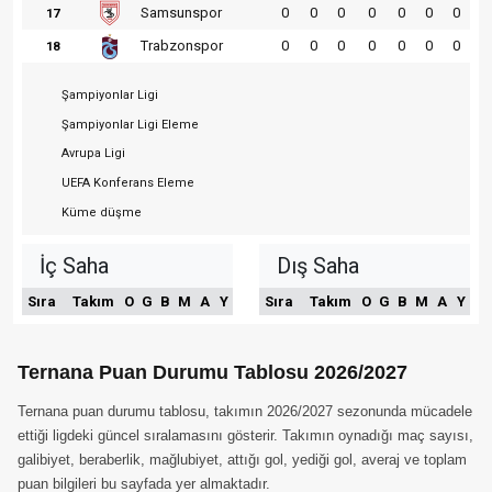
Samsunspor
0
0
0
0
0
0
0
17
Trabzonspor
0
0
0
0
0
0
0
18
Şampiyonlar Ligi
Şampiyonlar Ligi Eleme
Avrupa Ligi
UEFA Konferans Eleme
Küme düşme
İç Saha
Dış Saha
Sıra
Takım
O
G
B
M
A
Y
Sıra
Takım
O
G
B
M
A
Y
Ternana Puan Durumu Tablosu 2026/2027
Ternana puan durumu tablosu, takımın 2026/2027 sezonunda mücadele
ettiği ligdeki güncel sıralamasını gösterir. Takımın oynadığı maç sayısı,
galibiyet, beraberlik, mağlubiyet, attığı gol, yediği gol, averaj ve toplam
puan bilgileri bu sayfada yer almaktadır.