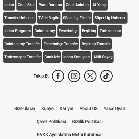
iddaa
Canlı Skor
Puan Durumu
Canlı Anlatım
At Yarışı
Transfer Haberleri
TV'de Bugün
Süper Lig Fikstür
Süper Lig Haberleri
iddaa Programı
Galatasaray
Fenerbahçe
Beşiktaş
Trabzonspor
Galatasaray Transfer
Fenerbahçe Transfer
Beşiktaş Transfer
Trabzonspor Transfer
Canlı İzle
iddaa Sonuçları
Aktif Sayaç
Takip Et
Bize Ulaşın
Künye
Kariyer
About US
Yasal Uyarı
Çerez Politikası
Gizlilik Politikası
KVKK Aydınlatma Metni Kurumsal