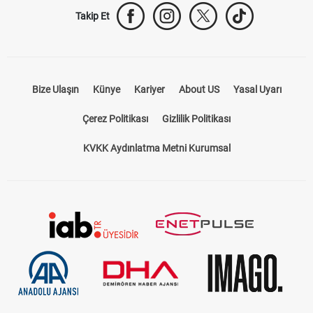
Takip Et
Bize Ulaşın
Künye
Kariyer
About US
Yasal Uyarı
Çerez Politikası
Gizlilik Politikası
KVKK Aydınlatma Metni Kurumsal