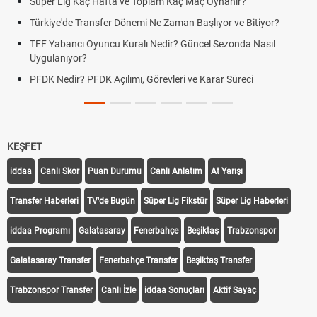
Süper Lig Kaç Hafta ve Toplam Kaç Maç Oynanır?
Türkiye'de Transfer Dönemi Ne Zaman Başlıyor ve Bitiyor?
TFF Yabancı Oyuncu Kuralı Nedir? Güncel Sezonda Nasıl
Uygulanıyor?
PFDK Nedir? PFDK Açılımı, Görevleri ve Karar Süreci
KEŞFET
iddaa
Canlı Skor
Puan Durumu
Canlı Anlatım
At Yarışı
Transfer Haberleri
TV'de Bugün
Süper Lig Fikstür
Süper Lig Haberleri
iddaa Programı
Galatasaray
Fenerbahçe
Beşiktaş
Trabzonspor
Galatasaray Transfer
Fenerbahçe Transfer
Beşiktaş Transfer
Trabzonspor Transfer
Canlı İzle
iddaa Sonuçları
Aktif Sayaç