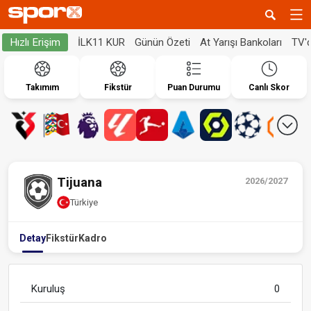
İLK11 KUR
Günün Özeti
At Yarışı Bankoları
TV'
Hızlı Erişim
Takımım
Fikstür
Puan Durumu
Canlı Skor
Tijuana
2026/2027
Türkiye
Detay
Fikstür
Kadro
Kuruluş
0