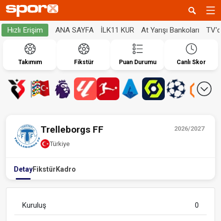
ANA SAYFA
İLK11 KUR
At Yarışı Bankoları
TV'
Hızlı Erişim
Takımım
Fikstür
Puan Durumu
Canlı Skor
Trelleborgs FF
2026/2027
Türkiye
Detay
Fikstür
Kadro
Kuruluş
0