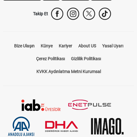
Takip Et
Bize Ulaşın
Künye
Kariyer
About US
Yasal Uyarı
Çerez Politikası
Gizlilik Politikası
KVKK Aydınlatma Metni Kurumsal