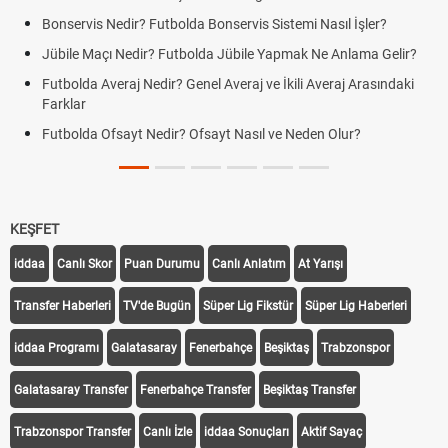
Bonservis Nedir? Futbolda Bonservis Sistemi Nasıl İşler?
Jübile Maçı Nedir? Futbolda Jübile Yapmak Ne Anlama Gelir?
Futbolda Averaj Nedir? Genel Averaj ve İkili Averaj Arasındaki
Farklar
Futbolda Ofsayt Nedir? Ofsayt Nasıl ve Neden Olur?
KEŞFET
iddaa
Canlı Skor
Puan Durumu
Canlı Anlatım
At Yarışı
Transfer Haberleri
TV'de Bugün
Süper Lig Fikstür
Süper Lig Haberleri
iddaa Programı
Galatasaray
Fenerbahçe
Beşiktaş
Trabzonspor
Galatasaray Transfer
Fenerbahçe Transfer
Beşiktaş Transfer
Trabzonspor Transfer
Canlı İzle
iddaa Sonuçları
Aktif Sayaç