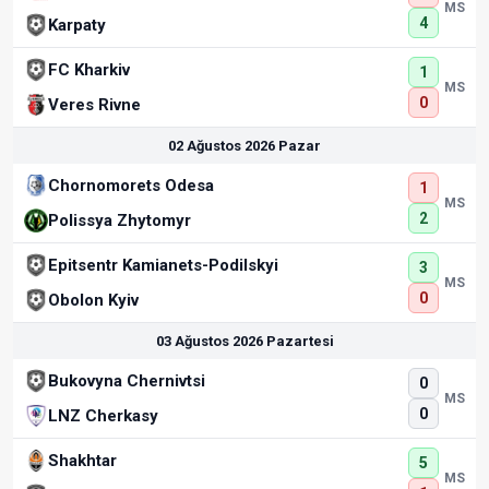
MS
4
Karpaty
FC Kharkiv
1
MS
0
Veres Rivne
02 Ağustos 2026 Pazar
Chornomorets Odesa
1
MS
2
Polissya Zhytomyr
Epitsentr Kamianets-Podilskyi
3
MS
0
Obolon Kyiv
03 Ağustos 2026 Pazartesi
Bukovyna Chernivtsi
0
MS
0
LNZ Cherkasy
Shakhtar
5
MS