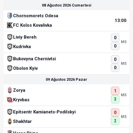
08 Ağustos 2026 Cumartesi
Chornomorets Odesa
13:00
FC Kolos Kovalivka
Liviy Bereh
0
MS
0
Kudrivka
Bukovyna Chernivtsi
0
MS
0
Obolon Kyiv
09 Ağustos 2026 Pazar
Zorya
1
MS
3
Kryvbas
Epitsentr Kamianets-Podilskyi
0
MS
2
Shakhtar