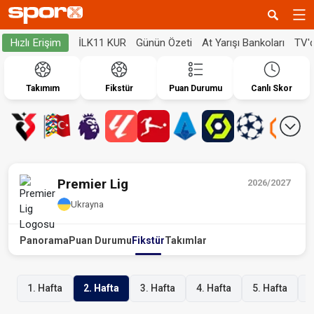
İLK11 KUR
Günün Özeti
At Yarışı Bankoları
TV'
Hızlı Erişim
Takımım
Fikstür
Puan Durumu
Canlı Skor
Premier Lig
2026/2027
Ukrayna
Panorama
Puan Durumu
Fikstür
Takımlar
1. Hafta
2. Hafta
3. Hafta
4. Hafta
5. Hafta
6