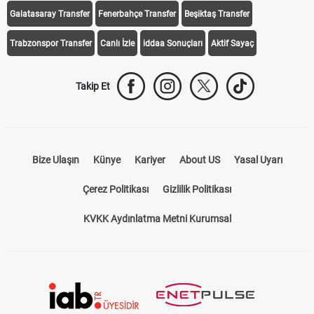
Galatasaray Transfer
Fenerbahçe Transfer
Beşiktaş Transfer
Trabzonspor Transfer
Canlı İzle
iddaa Sonuçları
Aktif Sayaç
Takip Et
Bize Ulaşın
Künye
Kariyer
About US
Yasal Uyarı
Çerez Politikası
Gizlilik Politikası
KVKK Aydınlatma Metni Kurumsal