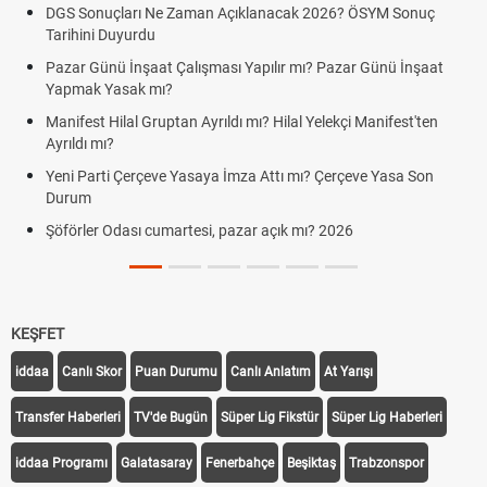
DGS Sonuçları Ne Zaman Açıklanacak 2026? ÖSYM Sonuç
Tarihini Duyurdu
Pazar Günü İnşaat Çalışması Yapılır mı? Pazar Günü İnşaat
Yapmak Yasak mı?
Manifest Hilal Gruptan Ayrıldı mı? Hilal Yelekçi Manifest'ten
Ayrıldı mı?
Yeni Parti Çerçeve Yasaya İmza Attı mı? Çerçeve Yasa Son
Durum
Şöförler Odası cumartesi, pazar açık mı? 2026
KEŞFET
iddaa
Canlı Skor
Puan Durumu
Canlı Anlatım
At Yarışı
Transfer Haberleri
TV'de Bugün
Süper Lig Fikstür
Süper Lig Haberleri
iddaa Programı
Galatasaray
Fenerbahçe
Beşiktaş
Trabzonspor