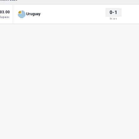
0-1
03.00
Uruguay
Kupası
İY: 0-1