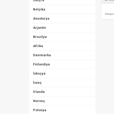
İsviçre
Belçika
Dünya 
Avusturya
Arjantin
Brezilya
Afrika
Danimarka
Finlandiya
İskoçya
İsveç
İrlanda
Norveç
Polonya