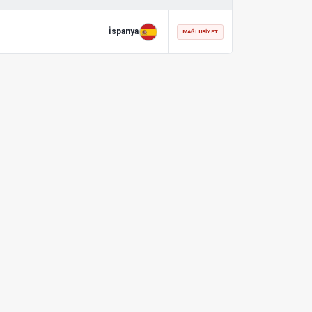
İspanya
MAĞLUBIYET