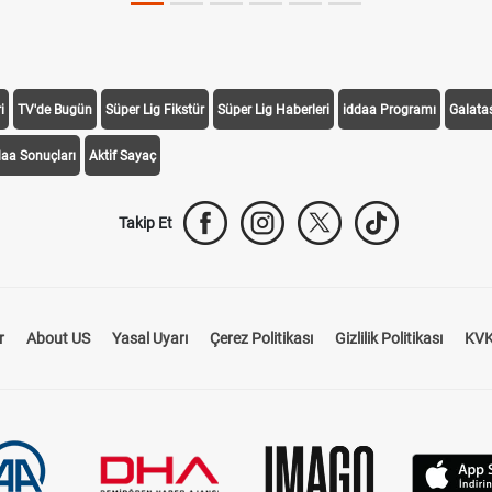
i
TV'de Bugün
Süper Lig Fikstür
Süper Lig Haberleri
iddaa Programı
Galata
daa Sonuçları
Aktif Sayaç
Takip Et
r
About US
Yasal Uyarı
Çerez Politikası
Gizlilik Politikası
KVK