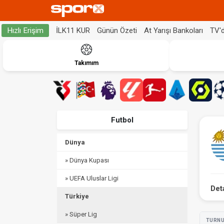
İLK11 KUR
Günün Özeti
At Yarışı Bankoları
TV'
Hızlı Erişim
Takımım
Futbol
Dünya
» Dünya Kupası
» UEFA Uluslar Ligi
Det
Türkiye
» Süper Lig
TURN