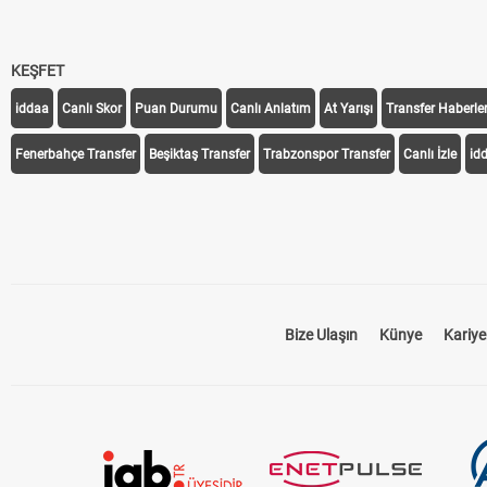
KEŞFET
iddaa
Canlı Skor
Puan Durumu
Canlı Anlatım
At Yarışı
Transfer Haberler
Fenerbahçe Transfer
Beşiktaş Transfer
Trabzonspor Transfer
Canlı İzle
id
Bize Ulaşın
Künye
Kariye