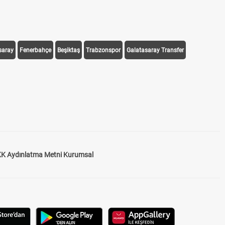
saray
Fenerbahçe
Beşiktaş
Trabzonspor
Galatasaray Transfer
K Aydınlatma Metni Kurumsal