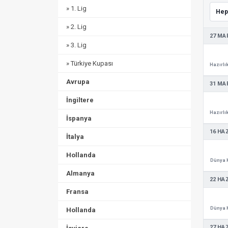
» 1. Lig
» 2. Lig
27 MA
» 3. Lig
» Türkiye Kupası
Avrupa
31 MA
İngiltere
İspanya
16 HA
İtalya
Hollanda
Dünya 
Almanya
22 HA
Fransa
Dünya 
Hollanda
27 HA