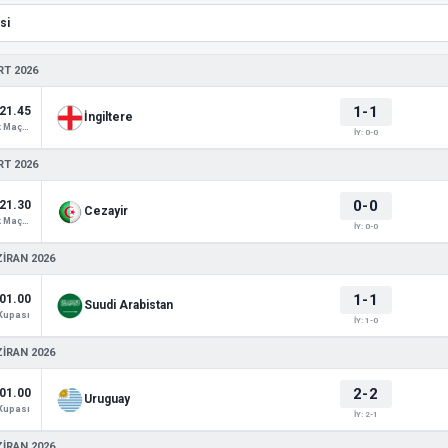
RT 2026
1-1
21.45
İngiltere
Hazırlık Maçları
İY: 0-0
RT 2026
0-0
21.30
Cezayir
Hazırlık Maçları
İY: 0-0
ZIRAN 2026
1-1
01.00
Suudi Arabistan
Kupası
İY: 1-0
ZIRAN 2026
2-2
01.00
Uruguay
Kupası
İY: 2-1
ZIRAN 2026