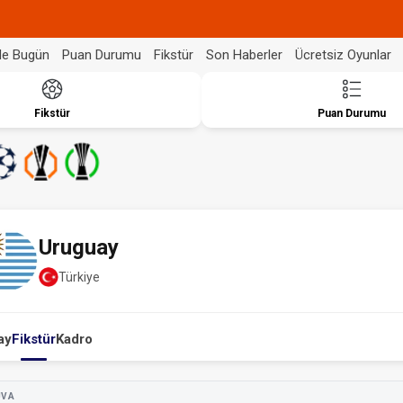
de Bugün
Puan Durumu
Fikstür
Son Haberler
Ücretsiz Oyunlar
Fikstür
Puan Durumu
Uruguay
Türkiye
ay
Fikstür
Kadro
UVA