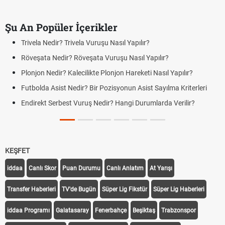
Şu An Popüler İçerikler
Trivela Nedir? Trivela Vuruşu Nasıl Yapılır?
Röveşata Nedir? Röveşata Vuruşu Nasıl Yapılır?
Plonjon Nedir? Kalecilikte Plonjon Hareketi Nasıl Yapılır?
Futbolda Asist Nedir? Bir Pozisyonun Asist Sayılma Kriterleri
Endirekt Serbest Vuruş Nedir? Hangi Durumlarda Verilir?
KEŞFET
iddaa
Canlı Skor
Puan Durumu
Canlı Anlatım
At Yarışı
Transfer Haberleri
TV'de Bugün
Süper Lig Fikstür
Süper Lig Haberleri
iddaa Programı
Galatasaray
Fenerbahçe
Beşiktaş
Trabzonspor