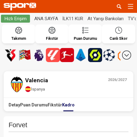
ANA SAYFA
İLK11 KUR
At Yarışı Bankoları
TV'
Hızlı Erişim
Takımım
Fikstür
Puan Durumu
Canlı Skor
Valencia
2026/2027
İspanya
Detay
Puan Durumu
Fikstür
Kadro
Forvet