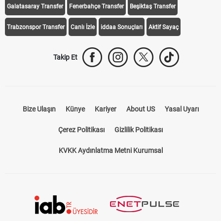
Galatasaray Transfer
Fenerbahçe Transfer
Beşiktaş Transfer
Trabzonspor Transfer
Canlı İzle
iddaa Sonuçları
Aktif Sayaç
Takip Et
Bize Ulaşın
Künye
Kariyer
About US
Yasal Uyarı
Çerez Politikası
Gizlilik Politikası
KVKK Aydınlatma Metni Kurumsal