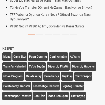
Süper Lig Kaç Hafta ve Toplam Kaç Maç Oynanır?
Türkiye'de Transfer Dönemi Ne Zaman Başlıyor ve Bitiyor?
TFF Yabancı Oyuncu Kuralı Nedir? Güncel Sezonda Nasıl
Uygulanıyor?
PFDK Nedir? PFDK Açılımı, Görevleri ve Karar Süreci
KEŞFET
iddaa
Canlı Skor
Puan Durumu
Canlı Anlatım
At Yarışı
Transfer Haberleri
TV'de Bugün
Süper Lig Fikstür
Süper Lig Haberleri
iddaa Programı
Galatasaray
Fenerbahçe
Beşiktaş
Trabzonspor
Galatasaray Transfer
Fenerbahçe Transfer
Beşiktaş Transfer
Trabzonspor Transfer
Canlı İzle
iddaa Sonuçları
Aktif Sayaç