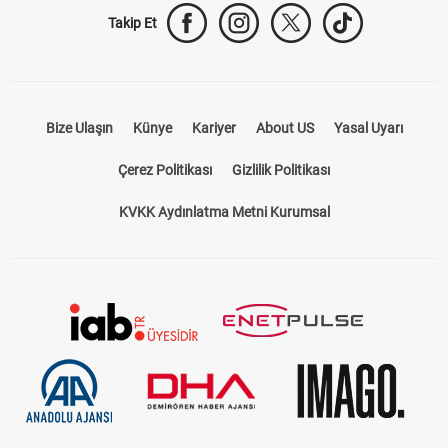
Takip Et
Bize Ulaşın
Künye
Kariyer
About US
Yasal Uyarı
Çerez Politikası
Gizlilik Politikası
KVKK Aydınlatma Metni Kurumsal