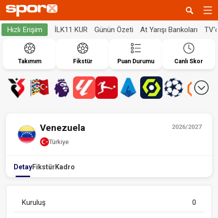
İLK11 KUR
Günün Özeti
At Yarışı Bankoları
TV'
Hızlı Erişim
Takımım
Fikstür
Puan Durumu
Canlı Skor
Venezuela
2026/2027
Türkiye
Detay
Fikstür
Kadro
Kuruluş
0