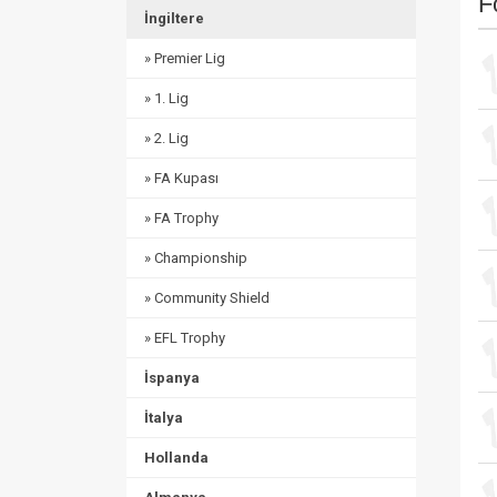
F
İngiltere
» Premier Lig
» 1. Lig
» 2. Lig
» FA Kupası
» FA Trophy
» Championship
» Community Shield
» EFL Trophy
İspanya
İtalya
Hollanda