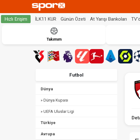
İLK11 KUR
Günün Özeti
At Yarışı Bankoları
TV'
Hızlı Erişim
Takımım
Futbol
Dünya
» Dünya Kupası
» UEFA Uluslar Ligi
Det
Türkiye
Avrupa