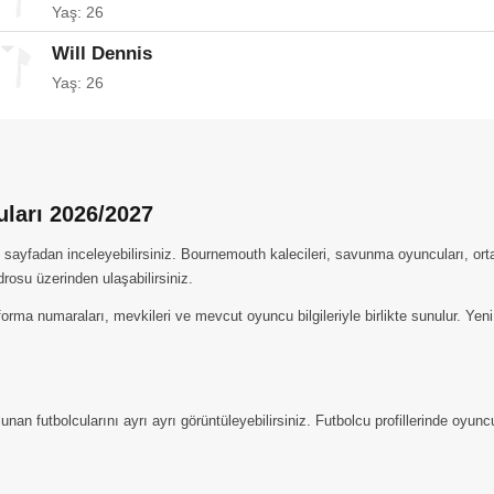
Yaş: 26
Will Dennis
Yaş: 26
ları 2026/2027
ayfadan inceleyebilirsiniz. Bournemouth kalecileri, savunma oyuncuları, orta 
drosu üzerinden ulaşabilirsiniz.
orma numaraları, mevkileri ve mevcut oyuncu bilgileriyle birlikte sunulur. Yen
n futbolcularını ayrı ayrı görüntüleyebilirsiniz. Futbolcu profillerinde oyuncul