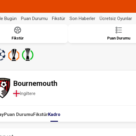
de Bugün
Puan Durumu
Fikstür
Son Haberler
Ücretsiz Oyunlar
Fikstür
Puan Durumu
Bournemouth
İngiltere
ay
Puan Durumu
Fikstür
Kadro