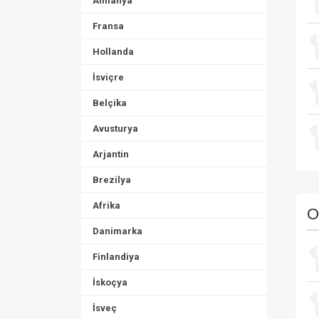
Almanya
Fransa
Hollanda
İsviçre
Belçika
Avusturya
Arjantin
Brezilya
Afrika
O
Danimarka
Finlandiya
İskoçya
İsveç