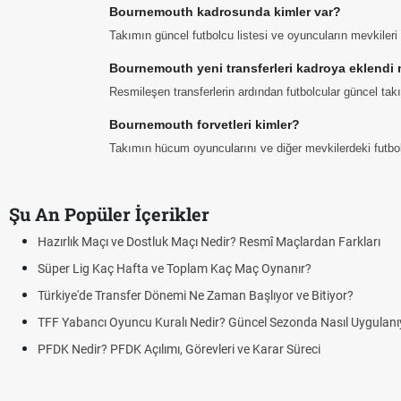
Bournemouth kadrosunda kimler var?
Takımın güncel futbolcu listesi ve oyuncuların mevkiler
Bournemouth yeni transferleri kadroya eklendi 
Resmileşen transferlerin ardından futbolcular güncel ta
Bournemouth forvetleri kimler?
Takımın hücum oyuncularını ve diğer mevkilerdeki futbolcu
Şu An Popüler İçerikler
Puan Durumunda AG, OM 
Skor Ne Demek? Sporda 
Futbol Nasıl Oynanır? Te
Deplasman Golü Kuralı 
DGS Sonuçları Ne Zama