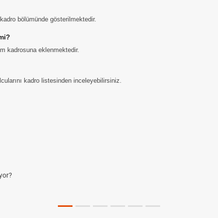
i kadro bölümünde gösterilmektedir.
mi?
kım kadrosuna eklenmektedir.
larını kadro listesinden inceleyebilirsiniz.
ve Diğer Kısaltmalar Ne Anlama Gelir?
Skor ve Sonuç Kavramları
mel Futbol Kuralları
Nedir? Hangi Organizasyonlarda Uygulanıyor?
n Açıklanacak 2026? ÖSYM Sonuç Tarihini Duyurdu