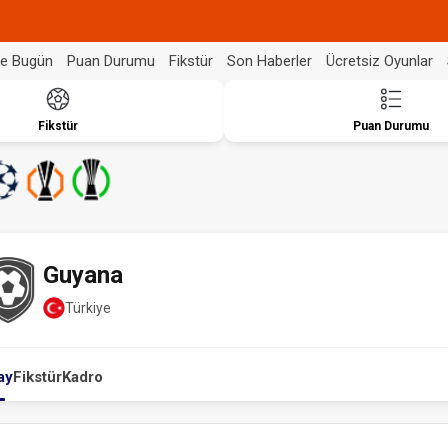
de Bugün
Puan Durumu
Fikstür
Son Haberler
Ücretsiz Oyunlar
Fikstür
Puan Durumu
Guyana
Türkiye
ay
Fikstür
Kadro