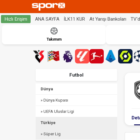
ANA SAYFA
İLK11 KUR
At Yarışı Bankoları
TV'
Hızlı Erişim
Takımım
Futbol
Dünya
» Dünya Kupası
» UEFA Uluslar Ligi
Det
Türkiye
» Süper Lig