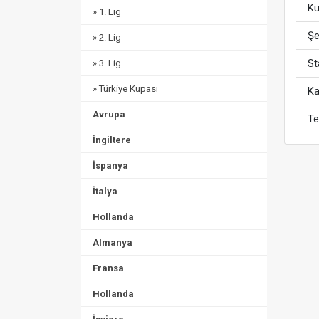
Ku
» 1. Lig
Şe
» 2. Lig
S
» 3. Lig
» Türkiye Kupası
Ka
Avrupa
Te
İngiltere
İspanya
İtalya
Hollanda
Almanya
Fransa
Hollanda