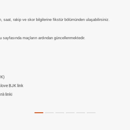
saat, rakip ve skor bilgilerine fikstür bölümünden ulaşabilirsiniz.
u sayfasında maçların ardından güncellenmektedir.
JK)
alove BJK link
ı linki