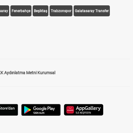
saray
Fenerbahçe
Beşiktaş
Trabzonspor
Galatasaray Transfer
K Aydınlatma Metni Kurumsal