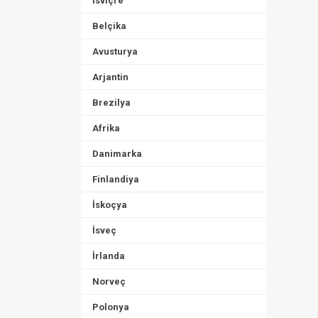
İsviçre
Belçika
Avusturya
Arjantin
Brezilya
Afrika
Danimarka
Finlandiya
İskoçya
İsveç
İrlanda
Norveç
Polonya