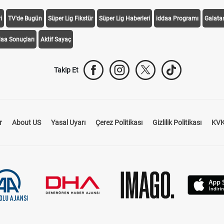
i
TV'de Bugün
Süper Lig Fikstür
Süper Lig Haberleri
iddaa Programı
Galata
daa Sonuçları
Aktif Sayaç
Takip Et
r
About US
Yasal Uyarı
Çerez Politikası
Gizlilik Politikası
KVK