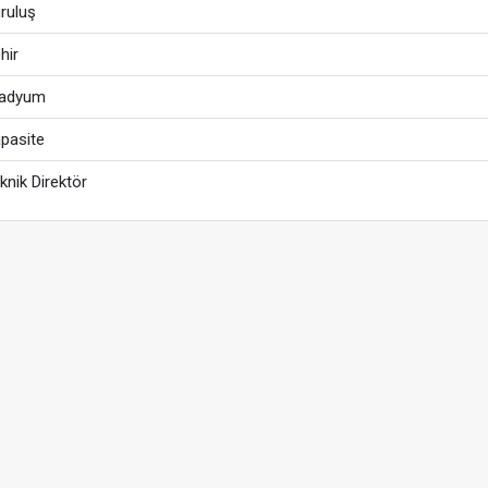
ruluş
hir
tadyum
pasite
knik Direktör