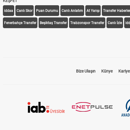
KEŞFET
iddaa
Canlı Skor
Puan Durumu
Canlı Anlatım
At Yarışı
Transfer Haberler
Fenerbahçe Transfer
Beşiktaş Transfer
Trabzonspor Transfer
Canlı İzle
id
Bize Ulaşın
Künye
Kariye