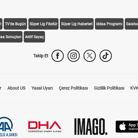
i
TV'de Bugün
Süper Lig Fikstür
Süper Lig Haberleri
iddaa Programı
Galata
daa Sonuçları
Aktif Sayaç
Takip Et
r
About US
Yasal Uyarı
Çerez Politikası
Gizlilik Politikası
KVK