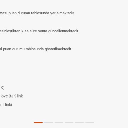
aması puan durumu tablosunda yer almaktadır.
sinleştikten kısa süre sonra güncellenmektedir.
gisi puan durumu tablosunda gösterilmektedir.
JK)
alove BJK link
ı linki