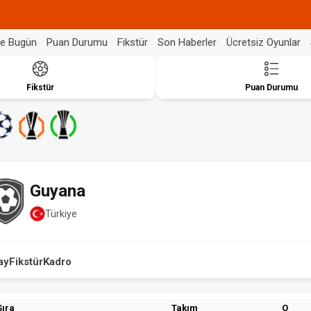
de Bugün
Puan Durumu
Fikstür
Son Haberler
Ücretsiz Oyunlar
Fikstür
Puan Durumu
Guyana
Türkiye
ay
Fikstür
Kadro
Sıra
Takım
O