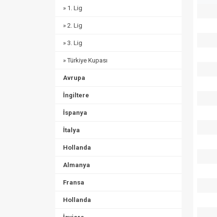
» 1. Lig
» 2. Lig
» 3. Lig
» Türkiye Kupası
Avrupa
İngiltere
İspanya
İtalya
Hollanda
Almanya
Fransa
Hollanda