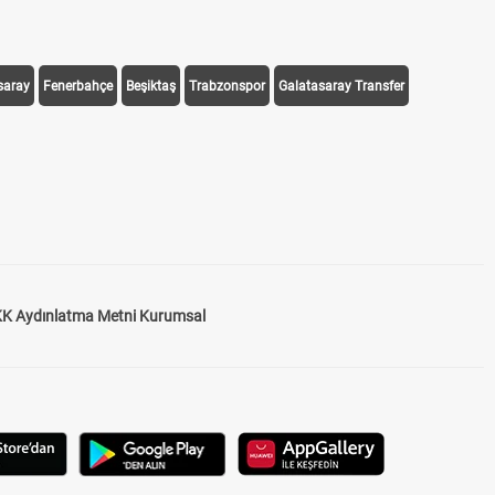
saray
Fenerbahçe
Beşiktaş
Trabzonspor
Galatasaray Transfer
K Aydınlatma Metni Kurumsal