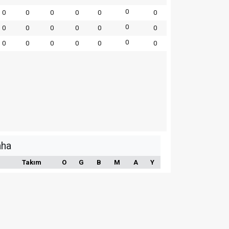
0
0
0
0
0
0
0
0
0
0
0
0
0
0
0
0
0
0
0
0
0
aha
Takım
O
G
B
M
A
Y