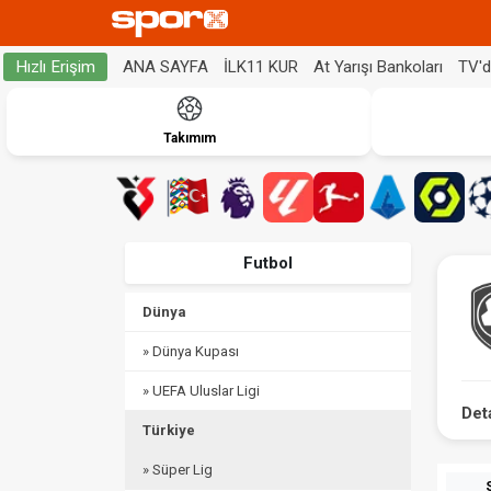
ANA SAYFA
İLK11 KUR
At Yarışı Bankoları
TV'
Hızlı Erişim
Takımım
Futbol
Dünya
» Dünya Kupası
» UEFA Uluslar Ligi
Det
Türkiye
» Süper Lig