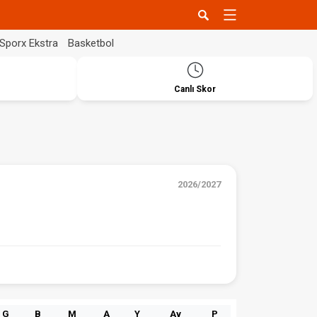
Sporx Ekstra
Basketbol
Canlı Skor
2026/2027
G
B
M
A
Y
Av
P