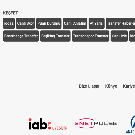
KEŞFET
iddaa
Canlı Skor
Puan Durumu
Canlı Anlatım
At Yarışı
Transfer Haberler
Fenerbahçe Transfer
Beşiktaş Transfer
Trabzonspor Transfer
Canlı İzle
id
Bize Ulaşın
Künye
Kariye