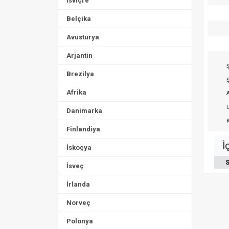
İsviçre
Belçika
Avusturya
Arjantin
Ş
Brezilya
Ş
Afrika
A
U
Danimarka
K
Finlandiya
İ
İskoçya
S
İsveç
İrlanda
Norveç
Polonya