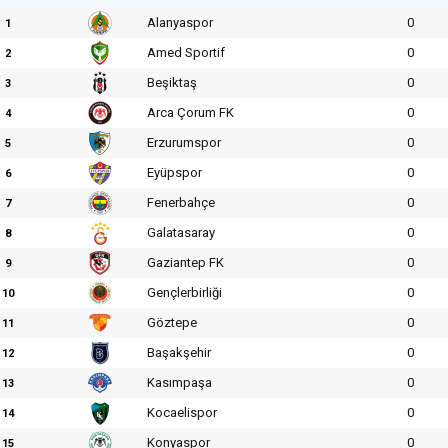
Alanyaspor
0
1
Amed Sportif
0
2
Beşiktaş
0
3
Arca Çorum FK
0
4
Erzurumspor
0
5
Eyüpspor
0
6
Fenerbahçe
0
7
Galatasaray
0
8
Gaziantep FK
0
9
Gençlerbirliği
0
10
Göztepe
0
11
Başakşehir
0
12
Kasımpaşa
0
13
Kocaelispor
0
14
Konyaspor
0
15