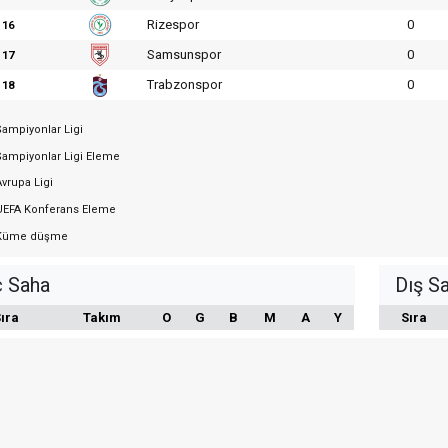
Rizespor
0
16
Samsunspor
0
17
Trabzonspor
0
18
ampiyonlar Ligi
ampiyonlar Ligi Eleme
vrupa Ligi
EFA Konferans Eleme
üme düşme
ç Saha
Dış S
ıra
Takım
O
G
B
M
A
Y
Sıra