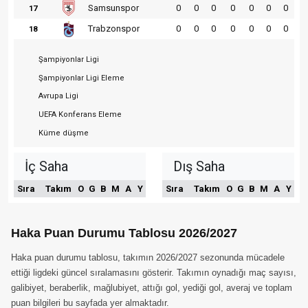
Samsunspor
0
0
0
0
0
0
0
17
Trabzonspor
0
0
0
0
0
0
0
18
Şampiyonlar Ligi
Şampiyonlar Ligi Eleme
Avrupa Ligi
UEFA Konferans Eleme
Küme düşme
İç Saha
Dış Saha
Sıra
Takım
O
G
B
M
A
Y
Sıra
Takım
O
G
B
M
A
Y
Haka Puan Durumu Tablosu 2026/2027
Haka puan durumu tablosu, takımın 2026/2027 sezonunda mücadele
ettiği ligdeki güncel sıralamasını gösterir. Takımın oynadığı maç sayısı,
galibiyet, beraberlik, mağlubiyet, attığı gol, yediği gol, averaj ve toplam
puan bilgileri bu sayfada yer almaktadır.