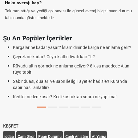
Haka averajı kaç?
Takımın attığı ve yediği gol sayısı ile güncel averaj bilgisi puan durumu
tablosunda gösterilmektedir.
Şu An Popüler İçerikler
Kargalar ne kadar yaşar? İslam dininde karga ne anlama gelir?
Çeyrek ne kadar? Çeyrek altın fiyatı kaç TL?
Rüyada altın görmek ne anlama geliyor? 8 kısa maddede Altın
rüya tabiri
Sabır duası, duaları ve Sabır ile ilgili ayetler hadisler! Kuran'da
sabır nasıl anlatılır?
Kediler neden kusar? Kedi kustuktan sonra ne yapılmalı
KEŞFET
iddaa
Canlı Skor
Puan Durumu
Canlı Anlatım
At Yarışı