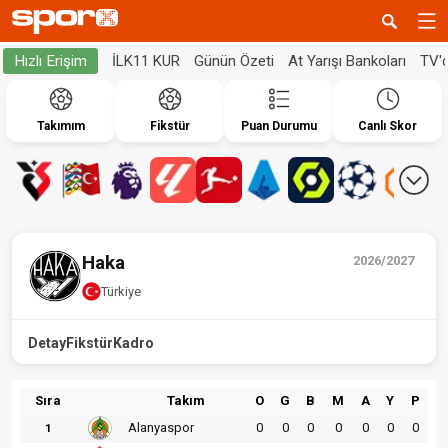
İLK11 KUR
Günün Özeti
At Yarışı Bankoları
TV'
Hızlı Erişim
Takımım
Fikstür
Puan Durumu
Canlı Skor
Haka
2026/2027
Türkiye
Detay
Fikstür
Kadro
Sıra
Takım
O
G
B
M
A
Y
P
Alanyaspor
0
0
0
0
0
0
0
1