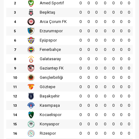
Amed Sportif
0
0
0
0
0
0
0
2
Beşiktaş
0
0
0
0
0
0
0
3
Arca Çorum FK
0
0
0
0
0
0
0
4
Erzurumspor
0
0
0
0
0
0
0
5
Eyüpspor
0
0
0
0
0
0
0
6
Fenerbahçe
0
0
0
0
0
0
0
7
Galatasaray
0
0
0
0
0
0
0
8
Gaziantep FK
0
0
0
0
0
0
0
9
Gençlerbirliği
0
0
0
0
0
0
0
10
Göztepe
0
0
0
0
0
0
0
11
Başakşehir
0
0
0
0
0
0
0
12
Kasımpaşa
0
0
0
0
0
0
0
13
Kocaelispor
0
0
0
0
0
0
0
14
Konyaspor
0
0
0
0
0
0
0
15
Rizespor
0
0
0
0
0
0
0
16