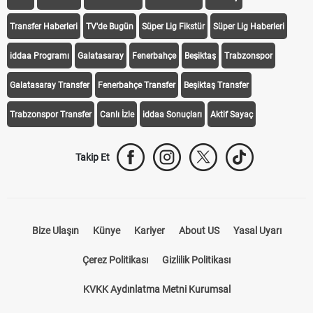
Transfer Haberleri
TV'de Bugün
Süper Lig Fikstür
Süper Lig Haberleri
iddaa Programı
Galatasaray
Fenerbahçe
Beşiktaş
Trabzonspor
Galatasaray Transfer
Fenerbahçe Transfer
Beşiktaş Transfer
Trabzonspor Transfer
Canlı İzle
iddaa Sonuçları
Aktif Sayaç
Takip Et
Bize Ulaşın
Künye
Kariyer
About US
Yasal Uyarı
Çerez Politikası
Gizlilik Politikası
KVKK Aydınlatma Metni Kurumsal