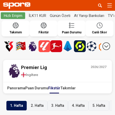
İLK11 KUR
Günün Özeti
At Yarışı Bankoları
TV'
Hızlı Erişim
Takımım
Fikstür
Puan Durumu
Canlı Skor
Premier Lig
2026/2027
İngiltere
Panorama
Puan Durumu
Fikstür
Takımlar
1. Hafta
2. Hafta
3. Hafta
4. Hafta
5. Hafta
6