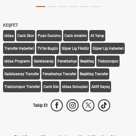
KEŞFET
iddaa
Canlı Skor
Puan Durumu
Canlı Anlatım
At Yarışı
Transfer Haberleri
TV'de Bugün
Süper Lig Fikstür
Süper Lig Haberleri
iddaa Programı
Galatasaray
Fenerbahçe
Beşiktaş
Trabzonspor
Galatasaray Transfer
Fenerbahçe Transfer
Beşiktaş Transfer
Trabzonspor Transfer
Canlı İzle
iddaa Sonuçları
Aktif Sayaç
Takip Et