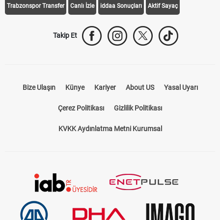
Trabzonspor Transfer
Canlı İzle
iddaa Sonuçları
Aktif Sayaç
Takip Et
Bize Ulaşın
Künye
Kariyer
About US
Yasal Uyarı
Çerez Politikası
Gizlilik Politikası
KVKK Aydınlatma Metni Kurumsal