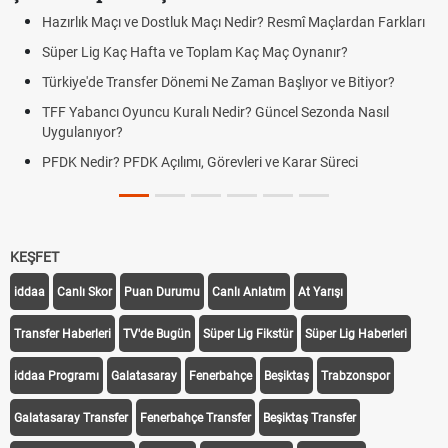
Hazırlık Maçı ve Dostluk Maçı Nedir? Resmî Maçlardan Farkları
Süper Lig Kaç Hafta ve Toplam Kaç Maç Oynanır?
Türkiye'de Transfer Dönemi Ne Zaman Başlıyor ve Bitiyor?
TFF Yabancı Oyuncu Kuralı Nedir? Güncel Sezonda Nasıl
Uygulanıyor?
PFDK Nedir? PFDK Açılımı, Görevleri ve Karar Süreci
KEŞFET
iddaa
Canlı Skor
Puan Durumu
Canlı Anlatım
At Yarışı
Transfer Haberleri
TV'de Bugün
Süper Lig Fikstür
Süper Lig Haberleri
iddaa Programı
Galatasaray
Fenerbahçe
Beşiktaş
Trabzonspor
Galatasaray Transfer
Fenerbahçe Transfer
Beşiktaş Transfer