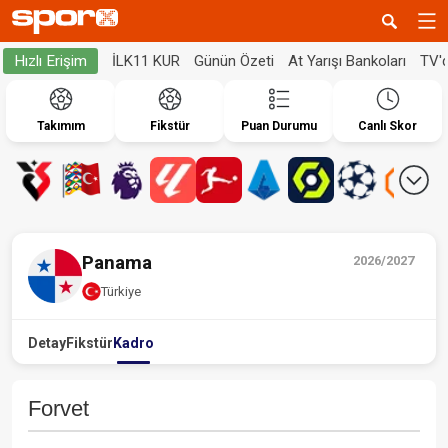
İLK11 KUR
Günün Özeti
At Yarışı Bankoları
TV'
Hızlı Erişim
Takımım
Fikstür
Puan Durumu
Canlı Skor
Panama
2026/2027
Türkiye
Detay
Fikstür
Kadro
Forvet