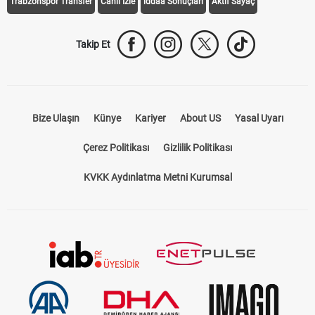
Trabzonspor Transfer
Canlı İzle
iddaa Sonuçları
Aktif Sayaç
Takip Et
Bize Ulaşın
Künye
Kariyer
About US
Yasal Uyarı
Çerez Politikası
Gizlilik Politikası
KVKK Aydınlatma Metni Kurumsal