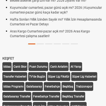
Bedelli askerlik çarşı izni var mı? 2026 ziyaret var mı?
Kuyumcular cumartesi, pazar günü açık mı? 2026 | Kuyumcular
cumartesi-pazar günü kaça kadar açık?
Hafta Sonları Yıllık İzinden Sayılır mı? Yıllık İzin Hesaplamasında
Cumartesi ve Pazar Detayı
Aras Kargo Cumartesi-pazar açık mı? 2026 Aras Kargo
Cumartesi çalışma saatleri!
KEŞFET
iddaa
Canlı Skor
Puan Durumu
Canlı Anlatım
At Yarışı
Transfer Haberleri
TV'de Bugün
Süper Lig Fikstür
Süper Lig Haberleri
iddaa Programı
Galatasaray
Fenerbahçe
Beşiktaş
Trabzonspor
Galatasaray Transfer
Fenerbahçe Transfer
Beşiktaş Transfer