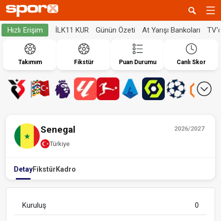
İLK11 KUR
Günün Özeti
At Yarışı Bankoları
TV'
Hızlı Erişim
Takımım
Fikstür
Puan Durumu
Canlı Skor
Senegal
2026/2027
Türkiye
Detay
Fikstür
Kadro
Kuruluş
0