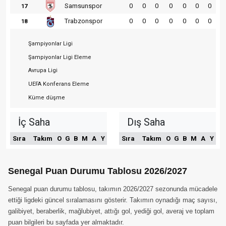
Samsunspor
0
0
0
0
0
0
0
17
Trabzonspor
0
0
0
0
0
0
0
18
Şampiyonlar Ligi
Şampiyonlar Ligi Eleme
Avrupa Ligi
UEFA Konferans Eleme
Küme düşme
İç Saha
Dış Saha
Sıra
Takım
O
G
B
M
A
Y
Sıra
Takım
O
G
B
M
A
Y
Senegal Puan Durumu Tablosu 2026/2027
Senegal puan durumu tablosu, takımın 2026/2027 sezonunda mücadele
ettiği ligdeki güncel sıralamasını gösterir. Takımın oynadığı maç sayısı,
galibiyet, beraberlik, mağlubiyet, attığı gol, yediği gol, averaj ve toplam
puan bilgileri bu sayfada yer almaktadır.