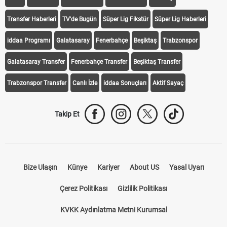
Transfer Haberleri
TV'de Bugün
Süper Lig Fikstür
Süper Lig Haberleri
iddaa Programı
Galatasaray
Fenerbahçe
Beşiktaş
Trabzonspor
Galatasaray Transfer
Fenerbahçe Transfer
Beşiktaş Transfer
Trabzonspor Transfer
Canlı İzle
iddaa Sonuçları
Aktif Sayaç
Takip Et
Bize Ulaşın
Künye
Kariyer
About US
Yasal Uyarı
Çerez Politikası
Gizlilik Politikası
KVKK Aydınlatma Metni Kurumsal