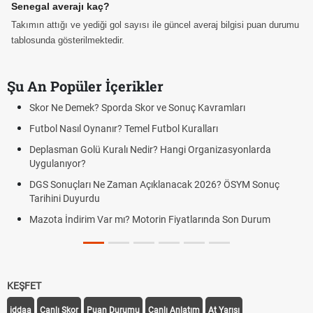
Senegal averajı kaç?
Takımın attığı ve yediği gol sayısı ile güncel averaj bilgisi puan durumu
tablosunda gösterilmektedir.
Şu An Popüler İçerikler
Skor Ne Demek? Sporda Skor ve Sonuç Kavramları
Futbol Nasıl Oynanır? Temel Futbol Kuralları
Deplasman Golü Kuralı Nedir? Hangi Organizasyonlarda
Uygulanıyor?
DGS Sonuçları Ne Zaman Açıklanacak 2026? ÖSYM Sonuç
Tarihini Duyurdu
Mazota İndirim Var mı? Motorin Fiyatlarında Son Durum
KEŞFET
iddaa
Canlı Skor
Puan Durumu
Canlı Anlatım
At Yarışı