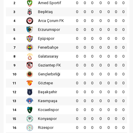
Amed Sportif
0
0
0
0
0
0
0
2
Beşiktaş
0
0
0
0
0
0
0
3
Arca Çorum FK
0
0
0
0
0
0
0
4
Erzurumspor
0
0
0
0
0
0
0
5
Eyüpspor
0
0
0
0
0
0
0
6
Fenerbahçe
0
0
0
0
0
0
0
7
Galatasaray
0
0
0
0
0
0
0
8
Gaziantep FK
0
0
0
0
0
0
0
9
Gençlerbirliği
0
0
0
0
0
0
0
10
Göztepe
0
0
0
0
0
0
0
11
Başakşehir
0
0
0
0
0
0
0
12
Kasımpaşa
0
0
0
0
0
0
0
13
Kocaelispor
0
0
0
0
0
0
0
14
Konyaspor
0
0
0
0
0
0
0
15
Rizespor
0
0
0
0
0
0
0
16