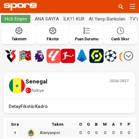
ANA SAYFA
İLK11 KUR
At Yarışı Bankoları
TV'
Hızlı Erişim
Takımım
Fikstür
Puan Durumu
Canlı Skor
Senegal
2026/2027
Türkiye
Detay
Fikstür
Kadro
Sıra
Takım
O
G
B
M
A
Y
P
Alanyaspor
0
0
0
0
0
0
0
1