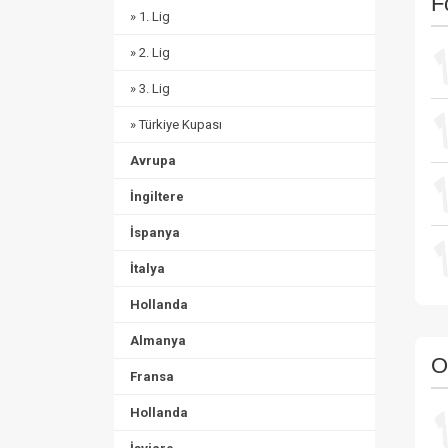
F
» 1. Lig
» 2. Lig
» 3. Lig
» Türkiye Kupası
Avrupa
İngiltere
İspanya
İtalya
Hollanda
Almanya
O
Fransa
Hollanda