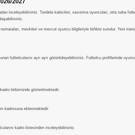
2026/2027
an inceleyebilirsiniz. Tondela kalecileri, savunma oyuncuları, orta saha futbol
aşabilirsiniz.
numaraları, mevkileri ve mevcut oyuncu bilgileriyle birlikte sunulur. Yeni tra
n futbolcularını ayrı ayrı görüntüleyebilirsiniz. Futbolcu profillerinde oyuncul
i kadro bölümünde gösterilmektedir.
kım kadrosuna eklenmektedir.
larını kadro listesinden inceleyebilirsiniz.