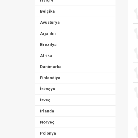
İsviçre
Belçika
Avusturya
Arjantin
Brezilya
Afrika
Danimarka
Finlandiya
İskoçya
İsveç
İrlanda
Norveç
Polonya