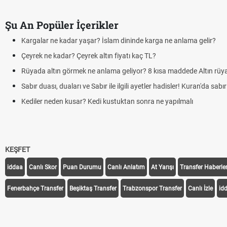
Şu An Popüler İçerikler
ga ne anlama gelir?
?
ısa maddede Altın rüya tabiri
 hadisler! Kuran'da sabır nasıl anlatılır?
ne yapılmalı
KEŞFET
iddaa
Canlı Skor
Puan Durumu
Canlı Anlatım
At Yarışı
Transfer Haberler
Fenerbahçe Transfer
Beşiktaş Transfer
Trabzonspor Transfer
Canlı İzle
id