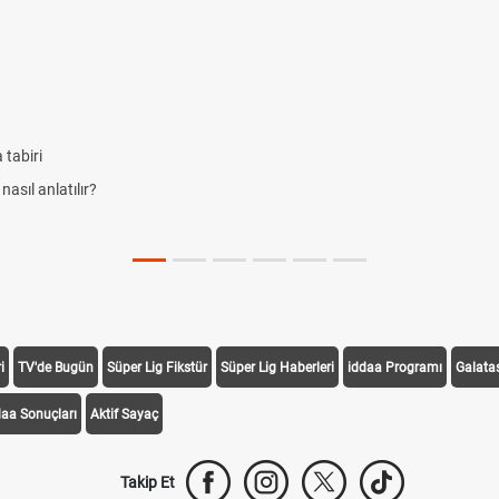
i
TV'de Bugün
Süper Lig Fikstür
Süper Lig Haberleri
iddaa Programı
Galata
daa Sonuçları
Aktif Sayaç
Takip Et