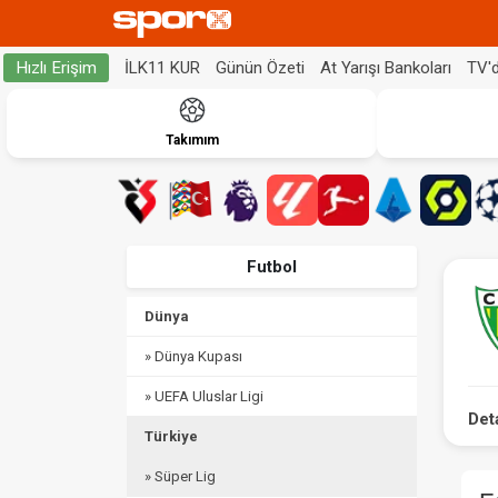
İLK11 KUR
Günün Özeti
At Yarışı Bankoları
TV'
Hızlı Erişim
Takımım
Futbol
Dünya
» Dünya Kupası
» UEFA Uluslar Ligi
Det
Türkiye
» Süper Lig