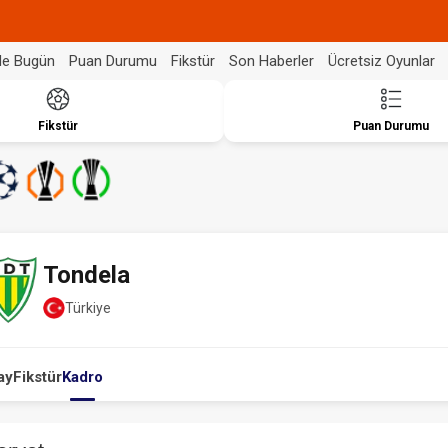
de Bugün
Puan Durumu
Fikstür
Son Haberler
Ücretsiz Oyunlar
Fikstür
Puan Durumu
Tondela
Türkiye
ay
Fikstür
Kadro