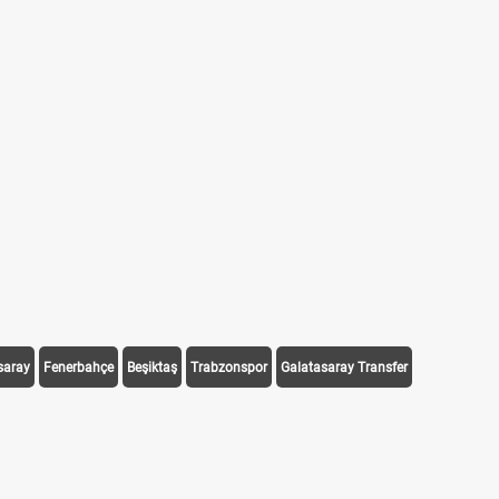
Futbolda ofsayt nedir? Ofsayt nasıl anlatılır?
Kravat nasıl bağlanır? En kolay kravat bağla
Cemre düştü mü? Kış cemresi ne zaman düşe
Rüyada kedi görmek en anlama geliyor? Kedi rü
Evde çilek reçeli nasıl yapılır? Kimsenin bilmediği 
saray
Fenerbahçe
Beşiktaş
Trabzonspor
Galatasaray Transfer