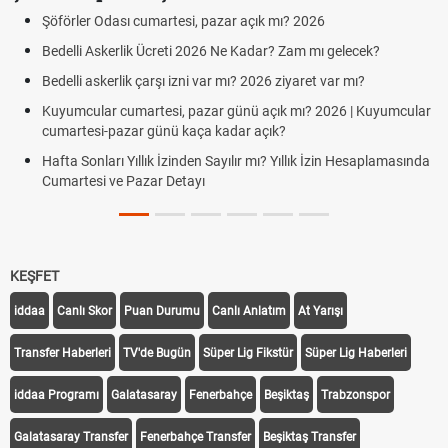
Şöförler Odası cumartesi, pazar açık mı? 2026
Bedelli Askerlik Ücreti 2026 Ne Kadar? Zam mı gelecek?
Bedelli askerlik çarşı izni var mı? 2026 ziyaret var mı?
Kuyumcular cumartesi, pazar günü açık mı? 2026 | Kuyumcular
cumartesi-pazar günü kaça kadar açık?
Hafta Sonları Yıllık İzinden Sayılır mı? Yıllık İzin Hesaplamasında
Cumartesi ve Pazar Detayı
KEŞFET
iddaa
Canlı Skor
Puan Durumu
Canlı Anlatım
At Yarışı
Transfer Haberleri
TV'de Bugün
Süper Lig Fikstür
Süper Lig Haberleri
iddaa Programı
Galatasaray
Fenerbahçe
Beşiktaş
Trabzonspor
Galatasaray Transfer
Fenerbahçe Transfer
Beşiktaş Transfer