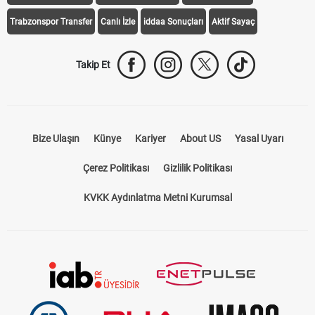
Trabzonspor Transfer
Canlı İzle
iddaa Sonuçları
Aktif Sayaç
Takip Et
Bize Ulaşın
Künye
Kariyer
About US
Yasal Uyarı
Çerez Politikası
Gizlilik Politikası
KVKK Aydınlatma Metni Kurumsal