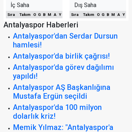
İç Saha
Dış Saha
Sıra
Takım
O
G
B
M
A
Y
Sıra
Takım
O
G
B
M
A
Y
Antalyaspor Haberleri
Antalyaspor'dan Serdar Dursun
hamlesi!
Antalyaspor'da birlik çağrısı!
Antalyaspor'da görev dağılımı
yapıldı!
Antalyaspor AŞ Başkanlığına
Mustafa Ergün seçildi
Antalyaspor'da 100 milyon
dolarlık kriz!
Memik Yılmaz: "Antalyaspor'a