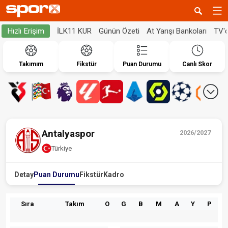
İLK11 KUR
Günün Özeti
At Yarışı Bankoları
TV'
Hızlı Erişim
Takımım
Fikstür
Puan Durumu
Canlı Skor
Antalyaspor
2026/2027
Türkiye
Detay
Puan Durumu
Fikstür
Kadro
Sıra
Takım
O
G
B
M
A
Y
P