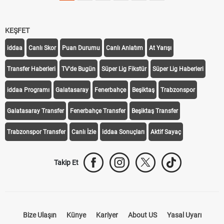
KEŞFET
iddaa
Canlı Skor
Puan Durumu
Canlı Anlatım
At Yarışı
Transfer Haberleri
TV'de Bugün
Süper Lig Fikstür
Süper Lig Haberleri
iddaa Programı
Galatasaray
Fenerbahçe
Beşiktaş
Trabzonspor
Galatasaray Transfer
Fenerbahçe Transfer
Beşiktaş Transfer
Trabzonspor Transfer
Canlı İzle
iddaa Sonuçları
Aktif Sayaç
Takip Et
Bize Ulaşın
Künye
Kariyer
About US
Yasal Uyarı