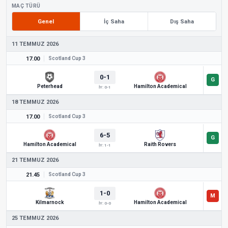
MAÇ TÜRÜ
Genel
İç Saha
Dış Saha
11 TEMMUZ 2026
17.00
Scotland Cup 3
0-1
Peterhead
Hamilton Academical
İY: 0-1
18 TEMMUZ 2026
17.00
Scotland Cup 3
6-5
Hamilton Academical
Raith Rovers
İY: 1-1
21 TEMMUZ 2026
21.45
Scotland Cup 3
1-0
Kilmarnock
Hamilton Academical
İY: 0-0
25 TEMMUZ 2026