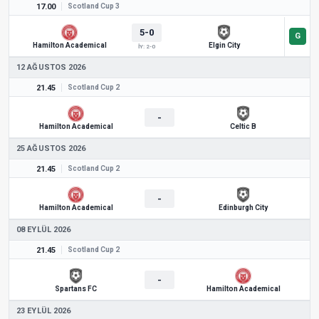
17.00
Scotland Cup 3
5-0
Hamilton Academical
Elgin City
İY: 2-0
12 AĞUSTOS 2026
21.45
Scotland Cup 2
-
Hamilton Academical
Celtic B
25 AĞUSTOS 2026
21.45
Scotland Cup 2
-
Hamilton Academical
Edinburgh City
08 EYLÜL 2026
21.45
Scotland Cup 2
-
Spartans FC
Hamilton Academical
23 EYLÜL 2026