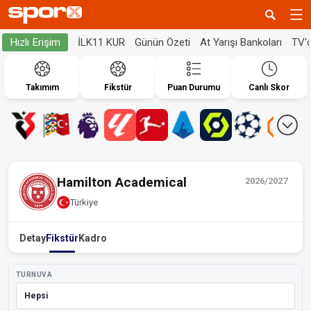
İLK11 KUR
Günün Özeti
At Yarışı Bankoları
TV'
Hızlı Erişim
Takımım
Fikstür
Puan Durumu
Canlı Skor
Hamilton Academical
2026/2027
Türkiye
Detay
Fikstür
Kadro
TURNUVA