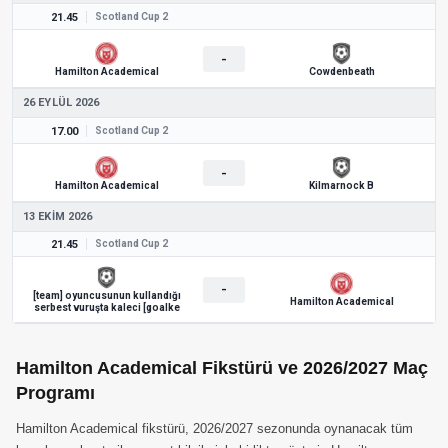
21.45
Scotland Cup 2
-
Hamilton Academical
Cowdenbeath
26 EYLÜL 2026
17.00
Scotland Cup 2
-
Hamilton Academical
Kilmarnock B
13 EKIM 2026
21.45
Scotland Cup 2
-
[team] oyuncusunun kullandığı
Hamilton Academical
serbest vuruşta kaleci [goalke
Hamilton Academical Fikstürü ve 2026/2027 Maç
Programı
Hamilton Academical fikstürü, 2026/2027 sezonunda oynanacak tüm