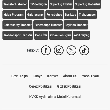
Transfer Haberleri
TV'de Bugün
Süper Lig Fikstür
Süper Lig Haberleri
iddaa Programı
Galatasaray
Fenerbahçe
Beşiktaş
Trabzonspor
Galatasaray Transfer
Fenerbahçe Transfer
Beşiktaş Transfer
Trabzonspor Transfer
Canlı İzle
iddaa Sonuçları
Aktif Sayaç
Takip Et
Bize Ulaşın
Künye
Kariyer
About US
Yasal Uyarı
Çerez Politikası
Gizlilik Politikası
KVKK Aydınlatma Metni Kurumsal