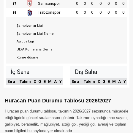
Samsunspor
0
0
0
0
0
0
0
17
Trabzonspor
0
0
0
0
0
0
0
18
Şampiyonlar Ligi
Şampiyonlar Ligi Eleme
Avrupa Ligi
UEFA Konferans Eleme
Küme düşme
İç Saha
Dış Saha
Sıra
Takım
O
G
B
M
A
Y
Sıra
Takım
O
G
B
M
A
Y
Huracan Puan Durumu Tablosu 2026/2027
Huracan puan durumu tablosu, takımın 2026/2027 sezonunda mücadele
ettiği ligdeki güncel sıralamasını gösterir. Takımın oynadığı maç sayısı,
galibiyet, beraberlik, mağlubiyet, attığı gol, yediği gol, averaj ve toplam
puan bilgileri bu sayfada yer almaktadır.