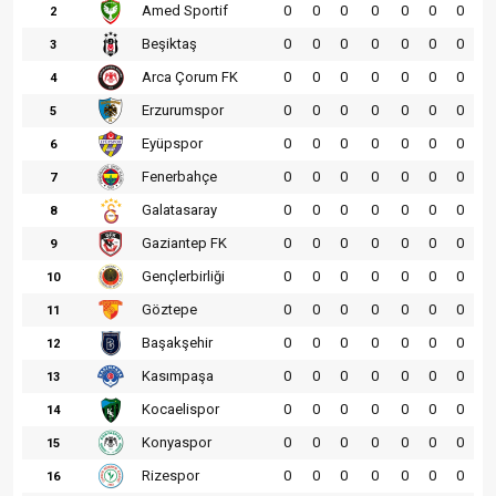
Amed Sportif
0
0
0
0
0
0
0
2
Beşiktaş
0
0
0
0
0
0
0
3
Arca Çorum FK
0
0
0
0
0
0
0
4
Erzurumspor
0
0
0
0
0
0
0
5
Eyüpspor
0
0
0
0
0
0
0
6
Fenerbahçe
0
0
0
0
0
0
0
7
Galatasaray
0
0
0
0
0
0
0
8
Gaziantep FK
0
0
0
0
0
0
0
9
Gençlerbirliği
0
0
0
0
0
0
0
10
Göztepe
0
0
0
0
0
0
0
11
Başakşehir
0
0
0
0
0
0
0
12
Kasımpaşa
0
0
0
0
0
0
0
13
Kocaelispor
0
0
0
0
0
0
0
14
Konyaspor
0
0
0
0
0
0
0
15
Rizespor
0
0
0
0
0
0
0
16