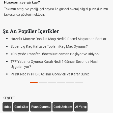
Huracan averajı kaç?
Takımın attığı ve yediği gol sayısı ile güncel averaj bilgisi puan durumu
tablosunda gösterilmektedir.
Şu An Popüler İçerikler
Hazırlık Maçı ve Dostluk Maçı Nedir? Resmî Maçlardan Farkları
Süper Lig Kaç Hafta ve Toplam Kaç Maç Oynanır?
Türkiye'de Transfer Dönemi Ne Zaman Başlıyor ve Bitiyor?
TFF Yabancı Oyuncu Kuralı Nedir? Güncel Sezonda Nasıl
Uygulanıyor?
PFDK Nedir? PFDK Açılımı, Görevleri ve Karar Süreci
KEŞFET
iddaa
Canlı Skor
Puan Durumu
Canlı Anlatım
At Yarışı