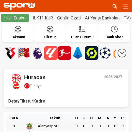
İLK11 KUR
Günün Özeti
At Yarışı Bankoları
TV'
Hızlı Erişim
Takımım
Fikstür
Puan Durumu
Canlı Skor
Huracan
2026/2027
Türkiye
Detay
Fikstür
Kadro
Sıra
Takım
O
G
B
M
A
Y
P
Alanyaspor
0
0
0
0
0
0
0
1